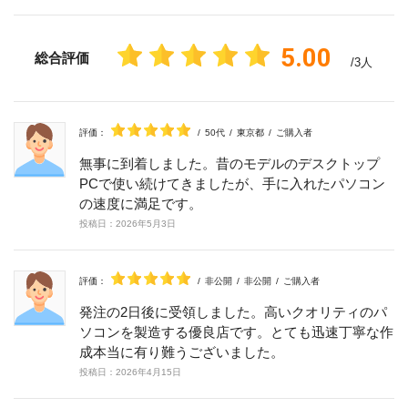
5.00
総合評価
/3人
評価：
/
50代
/
東京都
/
ご購入者
無事に到着しました。昔のモデルのデスクトップ
PCで使い続けてきましたが、手に入れたパソコン
の速度に満足です。
投稿日：
2026年
5月
3日
評価：
/
非公開
/
非公開
/
ご購入者
発注の2日後に受領しました。高いクオリティのパ
ソコンを製造する優良店です。とても迅速丁寧な作
成本当に有り難うございました。
投稿日：
2026年
4月
15日