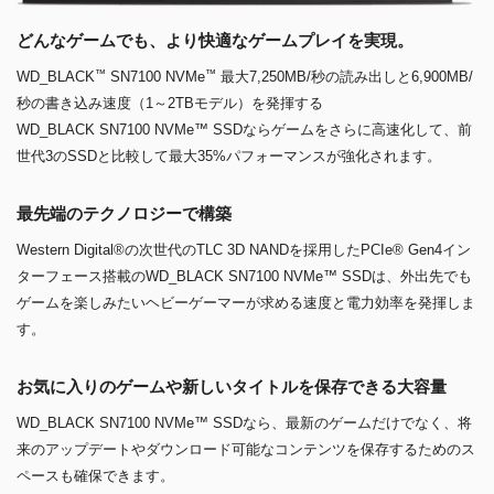
どんなゲームでも、より快適なゲームプレイを実現。
™
™
WD_BLACK
SN7100 NVMe
最大7,250MB/秒の読み出しと6,900MB/
秒の書き込み速度（1～2TBモデル）を発揮する
WD_BLACK SN7100 NVMe™ SSDならゲームをさらに高速化して、前
世代3のSSDと比較して最大35%パフォーマンスが強化されます。
最先端のテクノロジーで構築
Western Digital®の次世代のTLC 3D NANDを採用したPCIe® Gen4イン
ターフェース搭載のWD_BLACK SN7100 NVMe™ SSDは、外出先でも
ゲームを楽しみたいヘビーゲーマーが求める速度と電力効率を発揮しま
す。
お気に入りのゲームや新しいタイトルを保存できる大容量
WD_BLACK SN7100 NVMe™ SSDなら、最新のゲームだけでなく、将
来のアップデートやダウンロード可能なコンテンツを保存するためのス
ペースも確保できます。