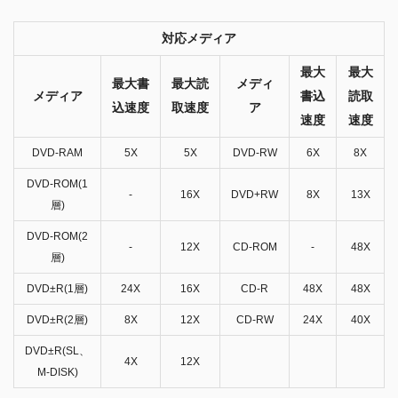
対応メディア
最大
最大
最大書
最大読
メディ
メディア
書込
読取
込速度
取速度
ア
速度
速度
DVD-RAM
5X
5X
DVD-RW
6X
8X
DVD-ROM(1
-
16X
DVD+RW
8X
13X
層)
DVD-ROM(2
-
12X
CD-ROM
-
48X
層)
DVD±R(1層)
24X
16X
CD-R
48X
48X
DVD±R(2層)
8X
12X
CD-RW
24X
40X
DVD±R(SL、
4X
12X
M-DISK)