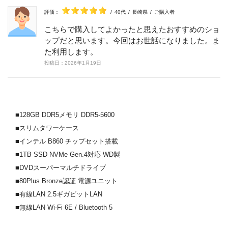
評価：
/
40代
/
長崎県
/
ご購入者
こちらで購入してよかったと思えたおすすめのショ
ップだと思います。今回はお世話になりました。ま
た利用します。
投稿日：
2026年
1月
19日
■128GB DDR5メモリ DDR5-5600
■スリムタワーケース
■インテル B860 チップセット搭載
■1TB SSD NVMe Gen.4対応 WD製
■DVDスーパーマルチドライブ
■80Plus Bronze認証 電源ユニット
■有線LAN 2.5ギガビットLAN
■無線LAN Wi-Fi 6E / Bluetooth 5