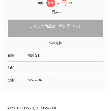
-
円
価格
特価
(税抜)
-円
(税込)
こちらの商品は一時欠品中です
送料無料
在庫
在庫なし
納期
－
型番
SR-u7-6090J/S1
■128GB DDR5メモリ DDR5-5600