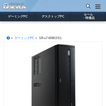
セール
ゲーミングPC
デスクトップPC
・特価品
>
ゲーミングPC
> SR-u7-6090J/S1