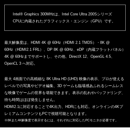
Intel® Graphics 300MHzは、Intel Core Ultra 200Sシリーズ
CPUに内蔵されたグラフィックス・エンジン（GPU）です。
最大解像度は、HDMI 4K @ 60Hz（HDMI 2.1 TMDS）・8K @
60Hz（HDMI2.1 FRL）、DP 8K @ 60Hz、eDP（内蔵フラットパネル）
4K @ 60Hzまでサポートし、その他、DirectX 12、OpenGL 4.5、
OpenCL 3 へ対応。
最大 4画面での高精細な 8K Ultra HD (UHD) 映像の表示、プロが使える
レベルでの写真やビデオ編集、3D ゲームも臨場感あふれるシームレス
な映像でゲームの世界を堪能できます。表示の乱れやバッファリング、
待ち時間はほぼ発生しません。
HDMI2.1に対応することで4K出力、HDRにも対応。オンラインの4Kプ
レミアムコンテンツもPCで視聴可能となります。
※8Kまた4K解像度で表示するには、それぞれに対応したPCモニタが必要です。