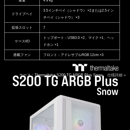
重量
4.9 kg
3.5インチベイ（シャドウ） ×2または2.5イン
ドライブベイ
チベイ（シャドウ） ×3
拡張スロット
7
トップポート：USB3.0 ×2、マイク ×1、ヘッ
ケースI/O
ドホン ×1
搭載ファン
フロント：アドレサブルRGB 12cm ×3
ケース：Thermaltake S200 TG ARGB Plus Snow
仕様詳細 »