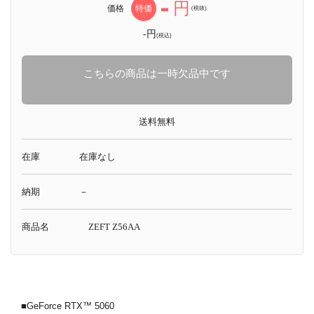
-
円
価格
特価
(税抜)
-円
(税込)
こちらの商品は一時欠品中です
送料無料
在庫
在庫なし
納期
－
商品名
ZEFT Z56AA
■GeForce RTX™ 5060