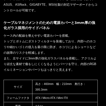
ASUS、ASRock、GIGABYTE、MSI社製の対応マザーボードからコ
ントロールが可能です。
ケーブルマネジメントのための電源カバーと3mm厚の強
化ガラス採用のサイドパネル
ケース内の配線を整えやすい電源カバーを搭載。
トップとボトムにダストフィルターを装備しており、内部へのホコ
リや細かいゴミの侵入を最小限に防ぎ、ホコリによるショートなど
の故障のリスクを軽減します。
また、左サイドに3mm厚の強化ガラスパネルを搭載し、アクリルよ
り頑丈な素材で傷をしにくくなるようにパーツを守り、内部のRGB
イルミネーションやパーツもはっきりと見えます。
高さ：460mm 幅：210mm 奥行き：
サイズ
395.3mm
フォームファクタ
ATX / Micro ATX / Mini ITX