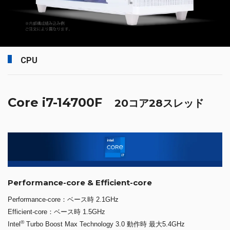
CPU
Core i7-14700F
20コア28スレッド
Performance-core & Efficient-core
Performance-core：ベース時 2.1GHz
Efficient-core：ベース時 1.5GHz
®
Intel
Turbo Boost Max Technology 3.0 動作時 最大5.4GHz