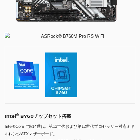
®
Intel
B760チップセット搭載
Intel®Core™第14世代、第13世代および第12世代プロセッサー対応ミド
ルレンジATXマザーボード。