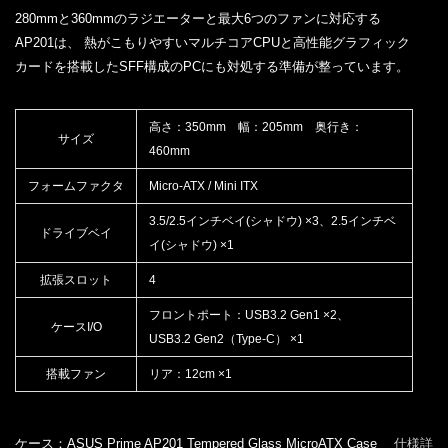
280mmと360mmのラジエーターと最大6つのファンに対応する
AP201は、 熱がこもりやすいマルチコアCPUと高性能グラフィック
カードを搭載したSFF構成のPCにも対処する準備が整っています。
高さ：350mm 幅：205mm 奥行き：
サイズ
460mm
フォームファクタ
Micro-ATX / Mini ITX
3.5/2.5インチベイ(シャドウ) ×3、2.5インチベ
ドライブベイ
イ(シャドウ) ×1
拡張スロット
4
フロントポート：USB3.2 Gen1 ×2、
ケースI/O
USB3.2 Gen2（Type-C） ×1
搭載ファン
リア：12cm ×1
ケース：ASUS Prime AP201 Tempered Glass MicroATX Case
仕様詳