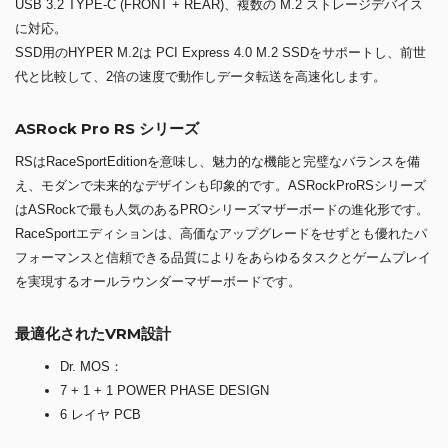
USB 3.2 TYPE-C (FRONT + REAR)、複数の M.2 ストレージデバイス
に対応。
SSD用のHYPER M.2は PCI Express 4.0 M.2 SSDをサポートし、前世
代と比較して、2倍の速度で動作しデータ転送を高速化します。
ASRock Pro RS シリーズ
RSはRaceSportEditionを意味し、魅力的な機能と完璧なバランスを備
え、モダンで未来的なデザインも印象的です。ASRockProRSシリーズ
はASRockで最も人気のあるPROシリーズマザーボードの進化形です。
RaceSportエディションは、高価なアップグレードをせずとも優れたパ
フォーマンスと信頼できる品質によりをあらゆるタスクとゲームプレイ
を実現するオールラウンダーマザーボードです。
最適化されたVRM設計
Dr. MOS：
7 + 1 + 1 POWER PHASE DESIGN
6 レイヤ PCB