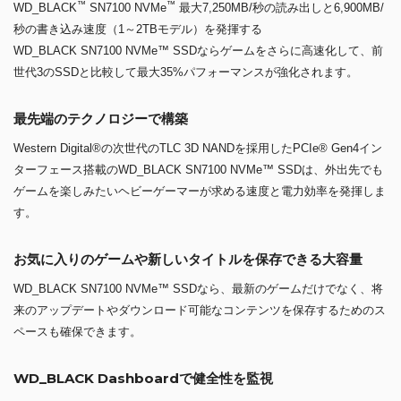
™
™
WD_BLACK
SN7100 NVMe
最大7,250MB/秒の読み出しと6,900MB/
秒の書き込み速度（1～2TBモデル）を発揮する
WD_BLACK SN7100 NVMe™ SSDならゲームをさらに高速化して、前
世代3のSSDと比較して最大35%パフォーマンスが強化されます。
最先端のテクノロジーで構築
Western Digital®の次世代のTLC 3D NANDを採用したPCIe® Gen4イン
ターフェース搭載のWD_BLACK SN7100 NVMe™ SSDは、外出先でも
ゲームを楽しみたいヘビーゲーマーが求める速度と電力効率を発揮しま
す。
お気に入りのゲームや新しいタイトルを保存できる大容量
WD_BLACK SN7100 NVMe™ SSDなら、最新のゲームだけでなく、将
来のアップデートやダウンロード可能なコンテンツを保存するためのス
ペースも確保できます。
WD_BLACK Dashboardで健全性を監視