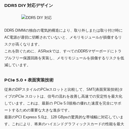
DDR5 DIY 対応デザイン
DDR5 DIMMの独自の電気的構造により、取り外しまたは取り付け時に
AC電源が適切に切断されていないと、メモリモジュールが損傷するリ
スクが高くなります。
これを防ぐために、ASRockでは、すべてのDDR5マザーボードにトラ
ブルフリー保護回路を実装し、メモリモジュールを損傷するリスクを低
減しています。
PCIe 5.0 + 表面実装技術
従来のDIPスタイルのPCIeスロットと比較して、SMT(表面実装技術)タ
イプのPCIe スロットは、信号の流れを改善し高速での安定性を最大化
しています。これは、最新の PCIe 5.0規格の優れた速度を完全にサポ
ートするための重要な大きな進歩です。
最新のPCI Express 5.0は、128 GBpsの驚異的な帯域幅に対応していま
す。これにより、将来のハイエンドグラフィックスカードの性能を最大