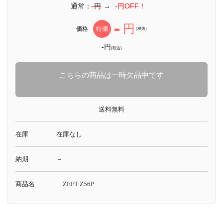
通常：
-円
→
-円OFF！
-
円
価格
特価
(税抜)
-円
(税込)
こちらの商品は一時欠品中です
送料無料
在庫
在庫なし
納期
－
商品名
ZEFT Z56P