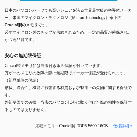
日本のパソコンパーツでも高いシェアを誇る世界最大級の半導体メーカ
ー、米国のマイクロン・テクノロジ（Micron Technology）傘下の
Crucial製のメモリ
です。
必ずマイクロン製のチップが供給されるため、一定の品質が確保され、
かつ高品質です。
安心の無期限保証
Crucial製メモリには制限付き永久保証が付いています。
万が一のメモリの故障の際は無期限でメーカー保証が受けられます。
（部品単位の保証）
形状、適合性、機能に影響する材質および製造上の欠陥に関する保証で
す。
外部要因での破損、当店のパソコン以外に取り付けた際の相性を保証す
るものではありません。
搭載メモリ：Crucial製 DDR5-5600 16GB
仕様詳細 »