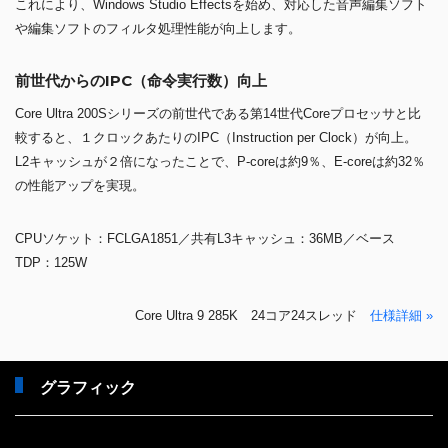
これにより、Windows Studio Effectsを始め、対応した音声編集ソフト
や編集ソフトのフィルタ処理性能が向上します。
前世代からのIPC（命令実行数）向上
Core Ultra 200Sシリーズの前世代である第14世代Coreプロセッサと比
較すると、１クロックあたりのIPC（Instruction per Clock）が向上。
L2キャッシュが２倍になったことで、P-coreは約9％、E-coreは約32％
の性能アップを実現。
CPUソケット：FCLGA1851／共有L3キャッシュ：36MB／ベース
TDP：125W
Core Ultra 9 285K 24コア24スレッド
仕様詳細 »
グラフィック