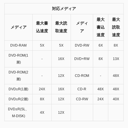
対応メディア
最大
最大
最大書
最大読
メディ
メディア
書込
読取
込速度
取速度
ア
速度
速度
DVD-RAM
5X
5X
DVD-RW
6X
8X
DVD-ROM(1
-
16X
DVD+RW
8X
13X
層)
DVD-ROM(2
-
12X
CD-ROM
-
48X
層)
DVD±R(1層)
24X
16X
CD-R
48X
48X
DVD±R(2層)
8X
12X
CD-RW
24X
40X
DVD±R(SL、
4X
12X
M-DISK)