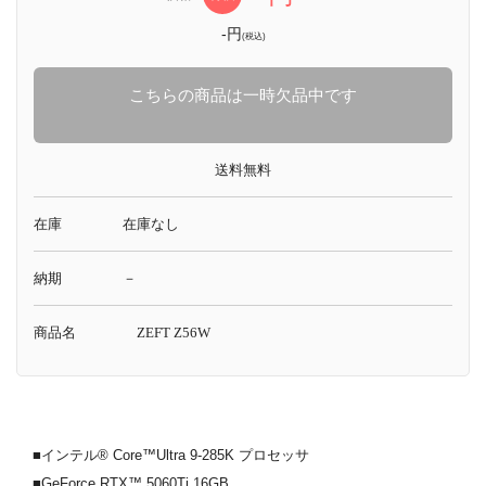
-円
(税込)
こちらの商品は一時欠品中です
送料無料
在庫
在庫なし
納期
－
商品名
ZEFT Z56W
■インテル® Core™Ultra 9-285K プロセッサ
■GeForce RTX™ 5060Ti 16GB