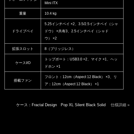
Mini ITX
重量
10.4 kg
5.25インチベイ ×2、3.5/2.5インチベイ（シャ
ドライブベイ
ドウ） ×共有3、2.5インチベイ（シャド
ウ） ×2
拡張スロット
8（ブリッジレス）
トップポート：USB3.0 ×2、マイク ×1、ヘッ
ケースI/O
ドホン ×1
フロント：12cm（Aspect 12 Black） ×3、リ
搭載ファン
ア：12cm（Aspect 12 Black） ×1
ケース：Fractal Design Pop XL Silent Black Solid
仕様詳細 »