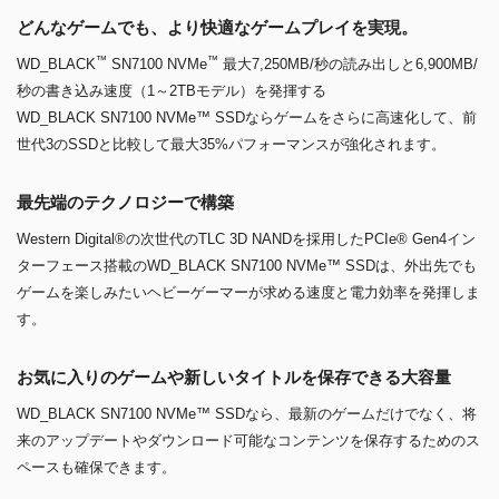
どんなゲームでも、より快適なゲームプレイを実現。
™
™
WD_BLACK
SN7100 NVMe
最大7,250MB/秒の読み出しと6,900MB/
秒の書き込み速度（1～2TBモデル）を発揮する
WD_BLACK SN7100 NVMe™ SSDならゲームをさらに高速化して、前
世代3のSSDと比較して最大35%パフォーマンスが強化されます。
最先端のテクノロジーで構築
Western Digital®の次世代のTLC 3D NANDを採用したPCIe® Gen4イン
ターフェース搭載のWD_BLACK SN7100 NVMe™ SSDは、外出先でも
ゲームを楽しみたいヘビーゲーマーが求める速度と電力効率を発揮しま
す。
お気に入りのゲームや新しいタイトルを保存できる大容量
WD_BLACK SN7100 NVMe™ SSDなら、最新のゲームだけでなく、将
来のアップデートやダウンロード可能なコンテンツを保存するためのス
ペースも確保できます。