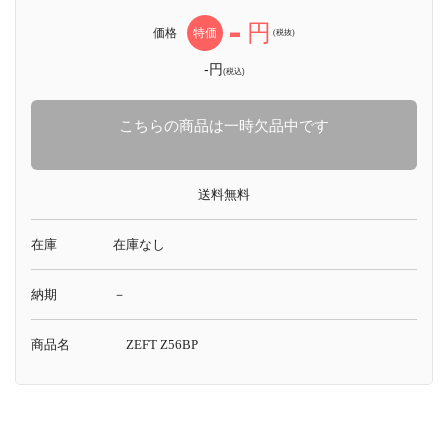
-
円
価格
特価
(税抜)
-円
(税込)
こちらの商品は一時欠品中です
送料無料
在庫
在庫なし
納期
－
商品名
ZEFT Z56BP