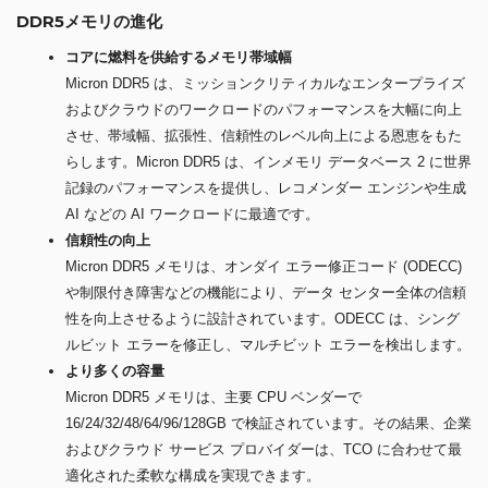
DDR5メモリの進化
コアに燃料を供給するメモリ帯域幅
Micron DDR5 は、ミッションクリティカルなエンタープライズ
およびクラウドのワークロードのパフォーマンスを大幅に向上
させ、帯域幅、拡張性、信頼性のレベル向上による恩恵をもた
らします。Micron DDR5 は、インメモリ データベース 2 に世界
記録のパフォーマンスを提供し、レコメンダー エンジンや生成
AI などの AI ワークロードに最適です。
信頼性の向上
Micron DDR5 メモリは、オンダイ エラー修正コード (ODECC)
や制限付き障害などの機能により、データ センター全体の信頼
性を向上させるように設計されています。ODECC は、シング
ルビット エラーを修正し、マルチビット エラーを検出します。
より多くの容量
Micron DDR5 メモリは、主要 CPU ベンダーで
16/24/32/48/64/96/128GB で検証されています。その結果、企業
およびクラウド サービス プロバイダーは、TCO に合わせて最
適化された柔軟な構成を実現できます。