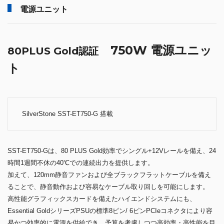
電源ユニット
750W 電源ユニッ
80PLUS Gold認証
ト
SilverStone SST-ET750-G 搭載
SST-ET750-Gは、80 PLUS Gold効率でシングル+12Vレールを備え、24
時間1週間不休の40℃での連続出力を提供します。
加えて、120mm静音ファンおよび全ブラックフラットケーブルを備え
ることで、静音動作および容易なケーブル取り回しを可能にします。
高性能グラフィックスカードを備えたハイエンドシステムにも、
Essential GoldシリーズPSUの標準8ピン/ 6ピンPCIeコネクタにより容
易かつ効率的に電源を供給でき、予算を考慮しつつ高効率・高性能を目