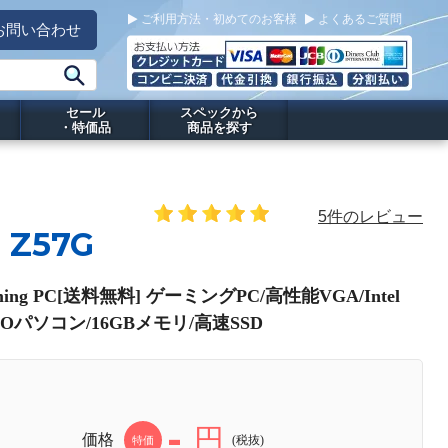
ご利用方法・初めてのお客様
よくあるご質問
お問い合わせ
セール
スペックから
・特価品
商品を探す
5件のレビュー
 Z57G
ming PC[送料無料] ゲーミングPC/高性能VGA/Intel
/BTOパソコン/16GBメモリ/高速SSD
-
円
価格
(税抜)
特価