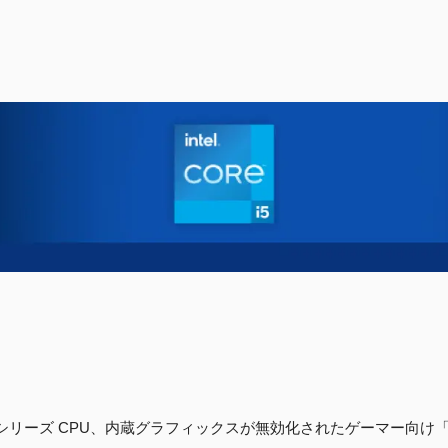
sh）Core シリーズ CPU、内蔵グラフィックスが無効化されたゲーマー向