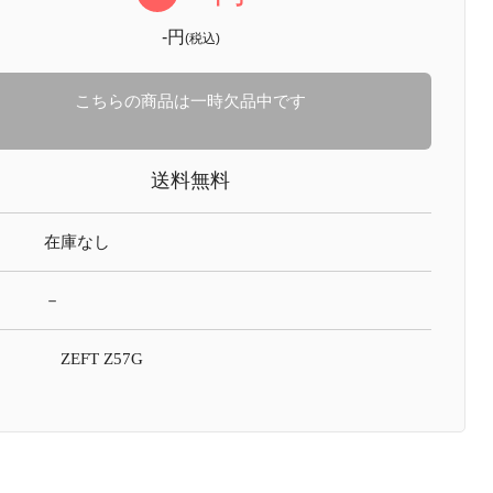
-円
(税込)
こちらの商品は一時欠品中です
送料無料
在庫なし
－
ZEFT Z57G