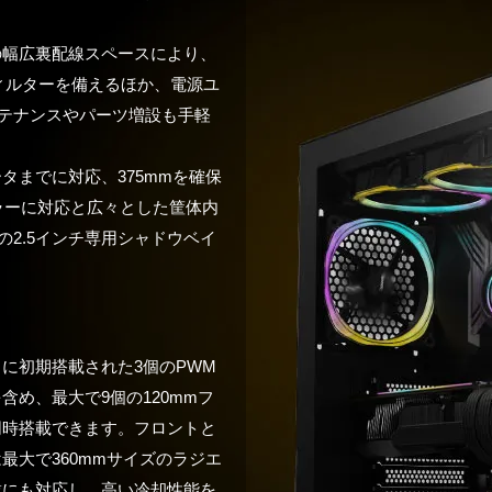
の幅広裏配線スペースにより、
ィルターを備えるほか、電源ユ
テナンスやパーツ増設も手軽
タまでに対応、375mmを確保
ーラーに対応と広々とした筐体内
つの2.5インチ専用シャドウベイ
に初期搭載された3個のPWM
含め、最大で9個の120mmフ
同時搭載できます。フロントと
最大で360mmサイズのラジエ
載にも対応し、高い冷却性能を