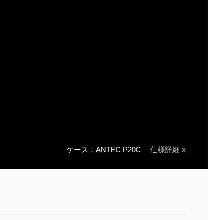
ケース：ANTEC P20C
仕様詳細 »