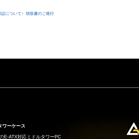
保証について
/
領収書のご発行
タワーケース
のE-ATX対応ミドルタワーPC