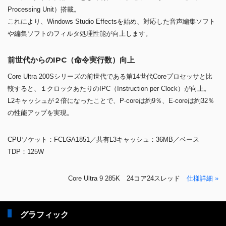
Processing Unit）搭載。
これにより、Windows Studio Effectsを始め、対応した音声編集ソフト
や編集ソフトのフィルタ処理性能が向上します。
前世代からのIPC（命令実行数）向上
Core Ultra 200Sシリーズの前世代である第14世代Coreプロセッサと比
較すると、１クロックあたりのIPC（Instruction per Clock）が向上。
L2キャッシュが２倍になったことで、P-coreは約9％、E-coreは約32％
の性能アップを実現。
CPUソケット：FCLGA1851／共有L3キャッシュ：36MB／ベース
TDP：125W
Core Ultra 9 285K 24コア24スレッド
仕様詳細 »
グラフィック