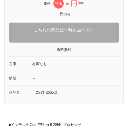
-
円
価格
特価
(税抜)
-円
(税込)
こちらの商品は一時欠品中です
送料無料
在庫
在庫なし
納期
－
商品名
ZEFT Z55XD
■インテル® Core™Ultra 9-285K プロセッサ