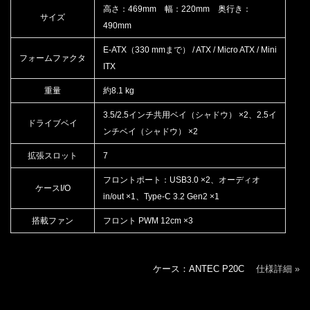
高さ：469mm 幅：220mm 奥行き：
サイズ
490mm
E-ATX（330 mmまで） / ATX / Micro ATX / Mini
フォームファクタ
ITX
重量
約8.1 kg
3.5/2.5インチ共用ベイ（シャドウ） ×2、2.5イ
ドライブベイ
ンチベイ（シャドウ） ×2
拡張スロット
7
フロントポート：USB3.0 ×2、オーディオ
ケースI/O
in/out ×1、Type-C 3.2 Gen2 ×1
搭載ファン
フロント PWM 12cm ×3
ケース：ANTEC P20C
仕様詳細 »