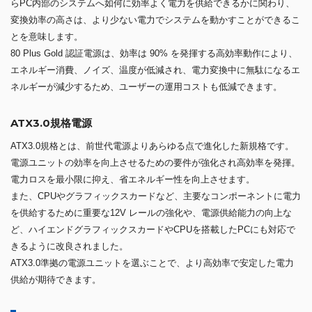
らPC内部のシステムへ如何に効率よく電力を供給できるかに関わり、
変換効率の高さは、より少ない電力でシステムを動かすことができるこ
とを意味します。
80 Plus Gold 認証電源は、効率は 90% を発揮する高効率動作により、
エネルギー消費、ノイズ、温度が低減され、電力変換中に無駄になるエ
ネルギーが減少するため、ユーザーの運用コストも低減できます。
ATX3.0規格電源
ATX3.0規格とは、前世代電源よりあらゆる点で進化した新規格です。
電源ユニットの効率を向上させるための要件が強化され高効率を発揮。
電力ロスを最小限に抑え、省エネルギー性を向上させます。
また、CPUやグラフィックスカードなど、主要なコンポーネントに電力
を供給するために重要な12V レールの強化や、電源供給能力の向上な
ど、ハイエンドグラフィックスカードやCPUを搭載したPCにも対応で
きるように改良されました。
ATX3.0準拠の電源ユニットを選ぶことで、より高効率で安定した電力
供給が期待できます。