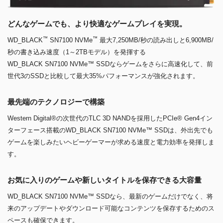
どんなゲームでも、より快適なゲームプレイを実現。
™
™
WD_BLACK
SN7100 NVMe
最大7,250MB/秒の読み出しと6,900MB/
秒の書き込み速度（1～2TBモデル）を発揮する
WD_BLACK SN7100 NVMe™ SSDならゲームをさらに高速化して、前
世代3のSSDと比較して最大35%パフォーマンスが強化されます。
最先端のテクノロジーで構築
Western Digital®の次世代のTLC 3D NANDを採用したPCIe® Gen4イン
ターフェース搭載のWD_BLACK SN7100 NVMe™ SSDは、外出先でも
ゲームを楽しみたいヘビーゲーマーが求める速度と電力効率を発揮しま
す。
お気に入りのゲームや新しいタイトルを保存できる大容量
WD_BLACK SN7100 NVMe™ SSDなら、最新のゲームだけでなく、将
来のアップデートやダウンロード可能なコンテンツを保存するためのス
ペースも確保できます。