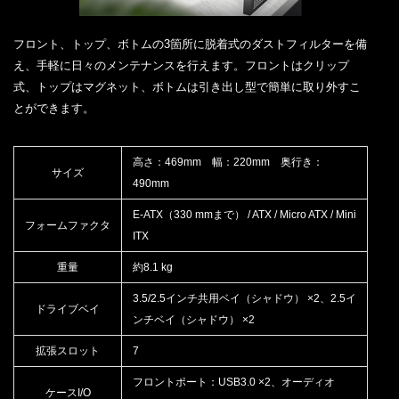
フロント、トップ、ボトムの3箇所に脱着式のダストフィルターを備
え、手軽に日々のメンテナンスを行えます。フロントはクリップ
式、トップはマグネット、ボトムは引き出し型で簡単に取り外すこ
とができます。
高さ：469mm 幅：220mm 奥行き：
サイズ
490mm
E-ATX（330 mmまで） / ATX / Micro ATX / Mini
フォームファクタ
ITX
重量
約8.1 kg
3.5/2.5インチ共用ベイ（シャドウ） ×2、2.5イ
ドライブベイ
ンチベイ（シャドウ） ×2
拡張スロット
7
フロントポート：USB3.0 ×2、オーディオ
ケースI/O