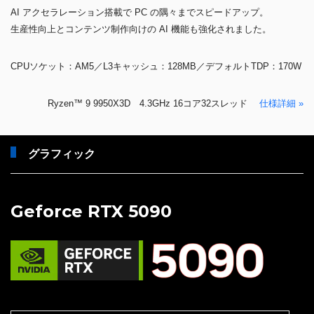
AI アクセラレーション搭載で PC の隅々までスピードアップ。
生産性向上とコンテンツ制作向けの AI 機能も強化されました。
CPUソケット：AM5／L3キャッシュ：128MB／デフォルトTDP：170W
Ryzen™ 9 9950X3D 4.3GHz 16コア32スレッド
仕様詳細 »
グラフィック
Geforce RTX 5090