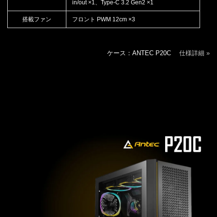
in/out ×1、Type-C 3.2 Gen2 ×1
搭載ファン
フロント PWM 12cm ×3
ケース：ANTEC P20C
仕様詳細 »