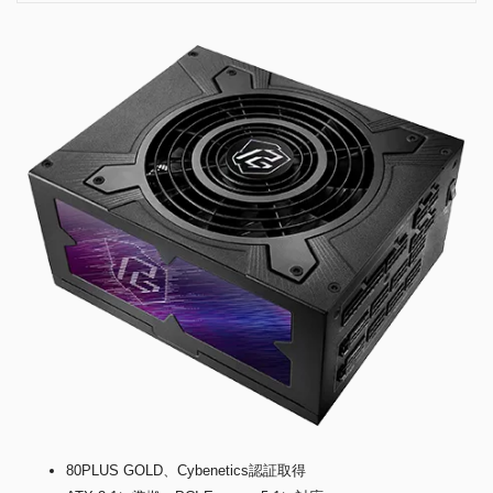
80PLUS GOLD、Cybenetics認証取得