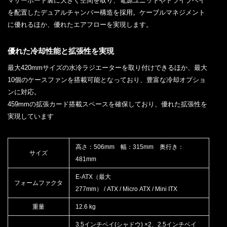
マザーボード裏に大きく空間を取り、電源ユニットやドライブベイ
を配置したデュアルチャンバー構造を採用。ケーブルマネジメント
に優れるほか、優れたエアフローを実現します。
優れた冷却性能と拡張性を実現
最大420mmサイズの水冷ラジエーターを取り付けできるほか、最大
10個のケースファンを搭載可能となっており、豊富な冷却オプショ
ンに対応。
459mmの拡張カード搭載スペースを確保しており、優れた拡張性を
実現しています
高さ：506mm 幅：315mm 奥行き：
サイズ
481mm
E-ATX（最大
フォームファクタ
277mm） / ATX / Micro ATX / Mini ITX
重量
12.6 kg
3.5インチベイ(シャドウ) ×2、2.5インチベイ