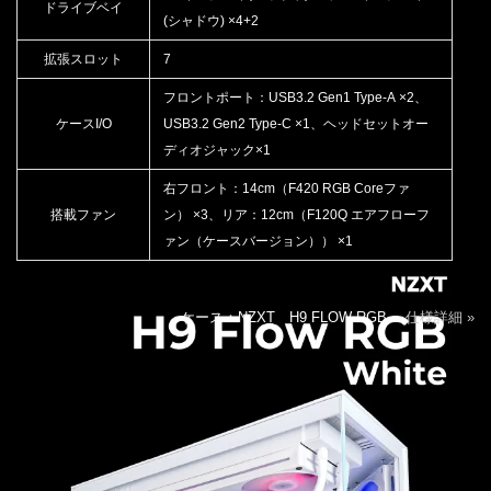
ドライブベイ
(シャドウ) ×4+2
拡張スロット
7
フロントポート：USB3.2 Gen1 Type-A ×2、
ケースI/O
USB3.2 Gen2 Type-C ×1、ヘッドセットオー
ディオジャック×1
右フロント：14cm（F420 RGB Coreファ
搭載ファン
ン） ×3、リア：12cm（F120Q エアフローフ
ァン（ケースバージョン）） ×1
ケース：NZXT H9 FLOW RGB
仕様詳細 »