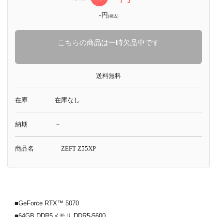
-円
(税込)
こちらの商品は一時欠品中です
送料無料
在庫
在庫なし
納期
－
商品名
ZEFT Z55XP
■GeForce RTX™ 5070
■64GB DDR5メモリ DDR5-5600