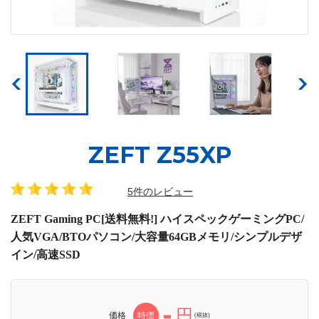
ZEFT Z55XP
5件のレビュー
ZEFT Gaming PC[送料無料!] ハイスペックゲーミングPC/
人気VGA/BTOパソコン/大容量64GBメモリ/シンプルデザ
イン/高速SSD
-
円
価格
特価
(税抜)