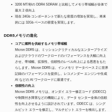
3200 MT/秒の DDR4 SDRAM と比較してメモリ帯域幅が全体で
最大 2 倍向上
現在 24Gb コンポーネントで新たな密度の増加を実現し、将来
的には 32Gb ベースの密度を実現します。
DDR5メモリの進化
コアに燃料を供給するメモリ帯域幅
Micron DDR5 は、ミッションクリティカルなエンタープライズ
およびクラウドのワークロードのパフォーマンスを大幅に向上
させ、帯域幅、拡張性、信頼性のレベル向上による恩恵をもた
らします。Micron DDR5 は、インメモリ データベース 2 に世界
記録のパフォーマンスを提供し、レコメンダー エンジンや生成
AI などの AI ワークロードに最適です。
信頼性の向上
Micron DDR5 メモリは、オンダイ エラー修正コード (ODECC)
や制限付き障害などの機能により、データ センター全体の信頼
性を向上させるように設計されています。ODECC は、シング
ルビット エラーを修正し、マルチビット エラーを検出します。