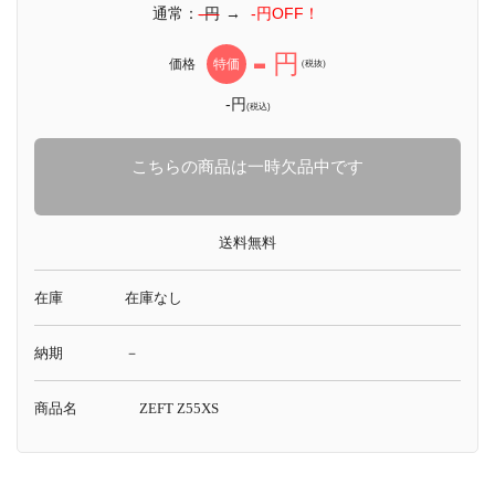
通常：
-円
→
-円OFF！
-
円
価格
特価
(税抜)
-円
(税込)
こちらの商品は一時欠品中です
送料無料
在庫
在庫なし
納期
－
商品名
ZEFT Z55XS