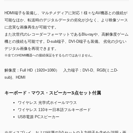
HDMI端子を装備し、マルチメディアに対応！様々なAV機器との接続が
可能なほか、転送時のデジタルデータの劣化が少なく、より映像ソース
に忠実な画像再生が可能です。
また次世代のレコーダーフォーマットであるBlu-rayや、高解像度ゲーム
機との接続も可能です。D-sub端子、DVI-D端子も装備。 劣化の少ない
デジタル画像を再現できます。
※全てのHDMI機器への接続保証をするものではありません。
解像度：Full HD（1920×1080） 入力端子：DVI-D、RGB(ミニD-
sub)、HDMI
キーボード・マウス・スピーカー3点セット付属
ワイヤレス 光学式ホイールマウス
ワイヤレス 110キー日本語フルキーボード
USB電源 PCスピーカー
※ディスプレイ、および付属の3点セットの入力端子を含めた説明・画