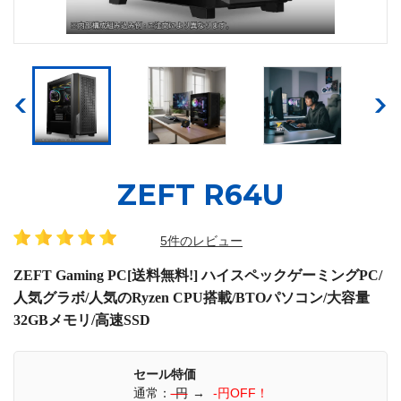
ZEFT R64U
5件のレビュー
ZEFT Gaming PC[送料無料!] ハイスペックゲーミングPC/
人気グラボ/人気のRyzen CPU搭載/BTOパソコン/大容量
32GBメモリ/高速SSD
セール特価
通常：
-円
→
-円OFF！