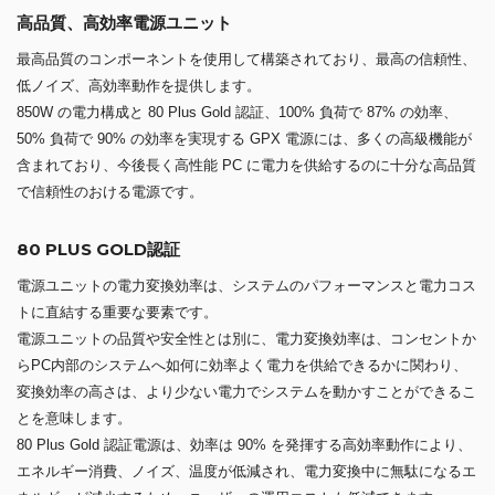
高品質、高効率電源ユニット
最高品質のコンポーネントを使用して構築されており、最高の信頼性、
低ノイズ、高効率動作を提供します。
850W の電力構成と 80 Plus Gold 認証、100% 負荷で 87% の効率、
50% 負荷で 90% の効率を実現する GPX 電源には、多くの高級機能が
含まれており、今後長く高性能 PC に電力を供給するのに十分な高品質
で信頼性のおける電源です。
80 PLUS GOLD認証
電源ユニットの電力変換効率は、システムのパフォーマンスと電力コス
トに直結する重要な要素です。
電源ユニットの品質や安全性とは別に、電力変換効率は、コンセントか
らPC内部のシステムへ如何に効率よく電力を供給できるかに関わり、
変換効率の高さは、より少ない電力でシステムを動かすことができるこ
とを意味します。
80 Plus Gold 認証電源は、効率は 90% を発揮する高効率動作により、
エネルギー消費、ノイズ、温度が低減され、電力変換中に無駄になるエ