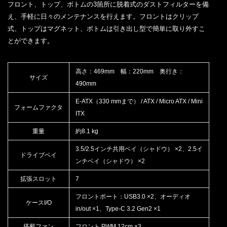
フロント、トップ、ボトムの3箇所に脱着式のダストフィルターを備
え、手軽に日々のメンテナンスを行えます。フロントはクリップ
式、トップはマグネット、ボトムは引き出し型で簡単に取り外すこ
とができます。
高さ：469mm 幅：220mm 奥行き：
サイズ
490mm
E-ATX（330 mmまで） / ATX / Micro ATX / Mini
フォームファクタ
ITX
重量
約8.1 kg
3.5/2.5インチ共用ベイ（シャドウ） ×2、2.5イ
ドライブベイ
ンチベイ（シャドウ） ×2
拡張スロット
7
フロントポート：USB3.0 ×2、オーディオ
ケースI/O
in/out ×1、Type-C 3.2 Gen2 ×1
搭載ファン
フロント PWM 12cm ×3