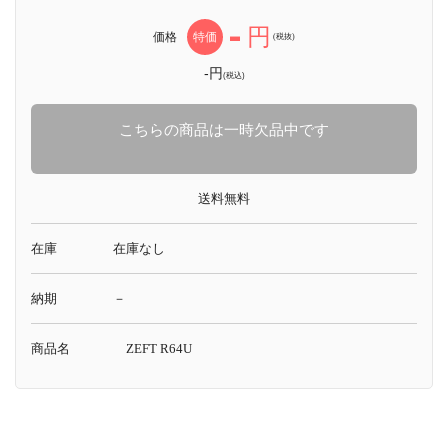
-
円
価格
特価
(税抜)
-円
(税込)
こちらの商品は一時欠品中です
送料無料
在庫
在庫なし
納期
－
商品名
ZEFT R64U