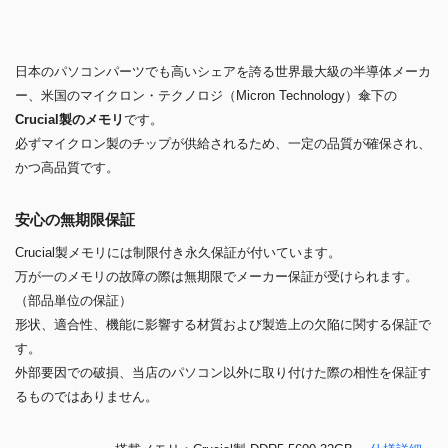
日本のパソコンパーツでも高いシェアを誇る世界最大級の半導体メーカ
ー、米国のマイクロン・テクノロジ（Micron Technology）傘下の
Crucial製のメモリ
です。
必ずマイクロン製のチップが供給されるため、一定の品質が確保され、
かつ高品質です。
安心の無期限保証
Crucial製メモリには制限付き永久保証が付いています。
万が一のメモリの故障の際は無期限でメーカー保証が受けられます。
（部品単位の保証）
形状、適合性、機能に影響する材質および製造上の欠陥に関する保証で
す。
外部要因での破損、当店のパソコン以外に取り付けた際の相性を保証す
るものではありません。
搭載メモリ：Crucial製 DDR5-5600 32GB
仕様詳細 »