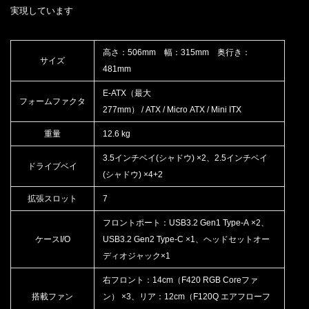
実現しています
高さ：506mm 幅：315mm 奥行き：
サイズ
481mm
E-ATX（最大
フォームファクタ
277mm） / ATX / Micro ATX / Mini ITX
重量
12.6 kg
3.5インチベイ(シャドウ) ×2、2.5インチベイ
ドライブベイ
(シャドウ) ×4+2
拡張スロット
7
フロントポート：USB3.2 Gen1 Type-A ×2、
ケースI/O
USB3.2 Gen2 Type-C ×1、ヘッドセットオー
ディオジャック×1
右フロント：14cm（F420 RGB Coreファ
搭載ファン
ン） ×3、リア：12cm（F120Q エアフローフ