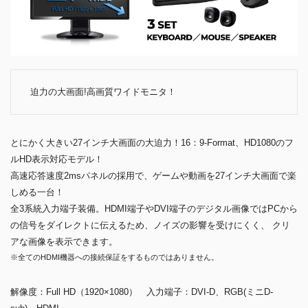
迫力の大画面!高画質ワイドモニタ！
とにかく大きい27インチ大画面の大迫力！16：9-Format、HD1080のフ
ルHD表示対応モデル！
高速応答速度2msパネルの採用で、ゲームや動画を27インチ大画面で楽
しめる一台！
全3系統入力端子装備。HDMI端子やDVI端子のデジタル画像ではPCから
の信号をダイレクトに伝えるため、ノイズの影響を受けにくく、 クリ
アな画像を表示できます。
※全てのHDMI機器への接続保証をするものではありません。
解像度：Full HD（1920×1080） 入力端子：DVI-D、RGB(ミニD-