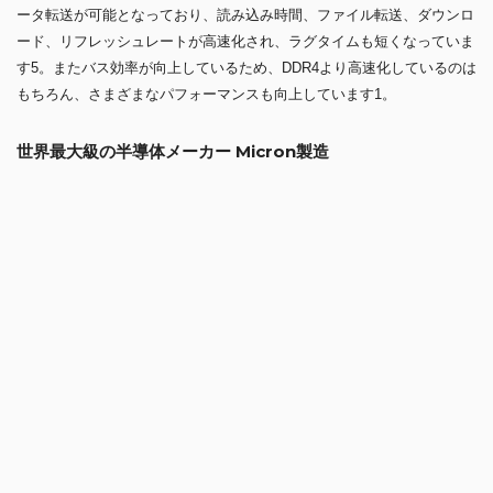
読み込みも、ファイル転送も、より速く
Crucial DDR5デスクトップメモリは、起動時にDDR4より50%多くのデ
ータ転送が可能となっており、読み込み時間、ファイル転送、ダウンロ
ード、リフレッシュレートが高速化され、ラグタイムも短くなっていま
す5。またバス効率が向上しているため、DDR4より高速化しているのは
もちろん、さまざまなパフォーマンスも向上しています1。
世界最大級の半導体メーカー Micron製造