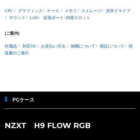
CPU
/
グラフィック
/
ケース
/
メモリ
/
ストレージ
/
光学ドライブ
/
サウンド
/
LAN
/
拡張ポート･内部スロット
[ご案内]
付属品
/
対応OS
/
お支払い方法
/
納期について
/
保証について
/
領
収書のご発行
PCケース
NZXT H9 FLOW RGB