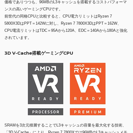
価格でありつつも、96MBのL3キャッシュを搭載するコストパフォーマ
ンスの高いゲーミングCPUです。
前世代の同格CPUと比較すると、CPU電力リミットはRyzen 7
5800X3DはPPT＝142Wに対し、Ryzen 7 7800X3DはPPT＝162W、
CPU電流リミットはTDC＝95Aから120A、EDC＝140Aから180Aと強化
されています。
3D V-Cache搭載ゲーミングCPU
SRAMを3次元積層することでL3キャッシュの容量を最大化する技術、
「3D V-Cache」により、Ryzen 7 7800Xでは96MBのL3キャッシュメモ