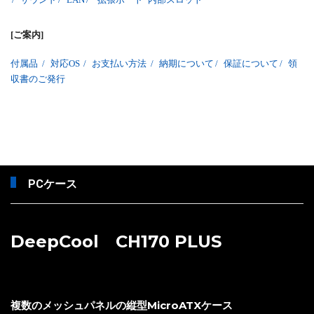
[ご案内]
付属品
/
対応OS
/
お支払い方法
/
納期について
/
保証について
/
領
収書のご発行
PCケース
DeepCool CH170 PLUS
複数のメッシュパネルの縦型MicroATXケース