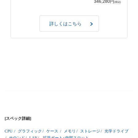
346,280円
(税込)
詳しくはこちら
[スペック詳細]
CPU
/
グラフィック
/
ケース
/
メモリ
/
ストレージ
/
光学ドライブ
/
サウンド
/
LAN
/
拡張ポート･内部スロット