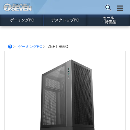
セール
ゲーミングPC
デスクトップPC
・特価品
>
ゲーミングPC
> ZEFT R66O