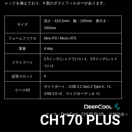
ャックを備えており、4 面のダストフィルターがあります。
高さ：424.5mm 幅：195mm 奥行き：
サイズ
290mm
フォームファクタ
Mini-ITX / Micro-ATX
重量
4.4kg
2.5インチ(シャドウ) ×1＋1、3.5インチ(シャド
ドライブベイ
ウ) ×1
拡張スロット
4
サイドポート：USB 3.1 Gen.2 Type-C ×1、
ケースI/O
USB 3.0 ×2、マイク/オーディオ ×1
ケース：DeepCool CH170 PLUS
仕様詳細 »