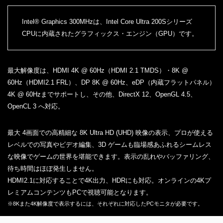
Intel® Graphics 300MHzは、Intel Core Ultra 200Sシリーズ
CPUに内蔵されたグラフィックス・エンジン（GPU）です。
最大解像度は、HDMI 4K @ 60Hz（HDMI 2.1 TMDS）・8K @
60Hz（HDMI2.1 FRL）、DP 8K @ 60Hz、eDP（内蔵フラットパネル）
4K @ 60Hzまでサポートし、その他、DirectX 12、OpenGL 4.5、
OpenCL 3 へ対応。
最大 4画面での高精細な 8K Ultra HD (UHD) 映像の表示、プロが使える
レベルでの写真やビデオ編集、3D ゲームも臨場感あふれるシームレス
な映像でゲームの世界を堪能できます。表示の乱れやバッファリング、
待ち時間はほぼ発生しません。
HDMI2.1に対応することで4K出力、HDRにも対応。オンラインの4Kプ
レミアムコンテンツもPCで視聴可能となります。
※8Kまた4K解像度で表示するには、それぞれに対応したPCモニタが必要です。