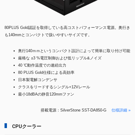
80PLUS Gold認証を取得している高コストパフォーマンス電源。奥行き
も140mmとコンパクトで扱いやすいサイズです。
奥行140ｍｍというコンパクト設計によって簡単に取り付け可能
厳格な ±3 %電圧制御および低リップル&ノイズ
40 ℃動作温度での連続出力
80 PLUS Gold仕様による高効率
日本製電解コンデンサ
クラスをリードするシングル+12Vレール
最小18dBAの静音120mmファン
搭載電源：SilverStone SST-DA850-G
仕様詳細 »
CPUクーラー