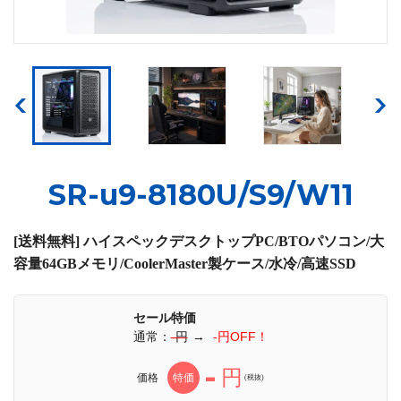
SR-u9-8180U/S9/W11
[送料無料] ハイスペックデスクトップPC/BTOパソコン/大
容量64GBメモリ/CoolerMaster製ケース/水冷/高速SSD
セール特価
通常：
-円
→
-円OFF！
-
円
価格
特価
(税抜)