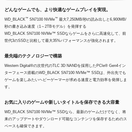
どんなゲームでも、より快適なゲームプレイを実現。
™
™
WD_BLACK
SN7100 NVMe
最大7,250MB/秒の読み出しと6,900MB/
秒の書き込み速度（1～2TBモデル）を発揮する
WD_BLACK SN7100 NVMe™ SSDならゲームをさらに高速化して、前
世代3のSSDと比較して最大35%パフォーマンスが強化されます。
最先端のテクノロジーで構築
Western Digital®の次世代のTLC 3D NANDを採用したPCIe® Gen4イン
ターフェース搭載のWD_BLACK SN7100 NVMe™ SSDは、外出先でも
ゲームを楽しみたいヘビーゲーマーが求める速度と電力効率を発揮しま
す。
お気に入りのゲームや新しいタイトルを保存できる大容量
WD_BLACK SN7100 NVMe™ SSDなら、最新のゲームだけでなく、将
来のアップデートやダウンロード可能なコンテンツを保存するためのス
ペースも確保できます。