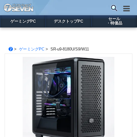
セール
ゲーミングPC
デスクトップPC
・特価品
>
ゲーミングPC
> SR-u9-8180U/S9/W11