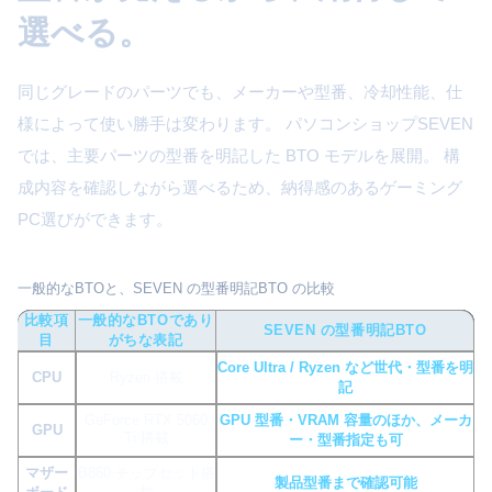
選べる。
同じグレードのパーツでも、メーカーや型番、冷却性能、仕
様によって使い勝手は変わります。 パソコンショップSEVEN
では、主要パーツの型番を明記した BTO モデルを展開。 構
成内容を確認しながら選べるため、納得感のあるゲーミング
PC選びができます。
一般的なBTOと、SEVEN の型番明記BTO の比較
比較項
一般的なBTOであり
SEVEN の型番明記BTO
目
がちな表記
Core Ultra / Ryzen など世代・型番を明
CPU
Ryzen 搭載
記
GeForce RTX 5060
GPU 型番・VRAM 容量のほか、メーカ
GPU
Ti 搭載
ー・型番指定も可
マザー
B860 チップセット搭
製品型番まで確認可能