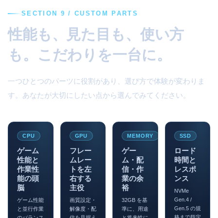
SECTION 9 / CUSTOM PARTS
性能も、見た目も、使い方
も。こだわりを一台に。
一つひとつのパーツに役割があり、選び方で体験が変わりま
す。あなたが大切にしたい点から選んでみてください。
CPU
GPU
MEMORY
SSD
ゲーム
フレー
ゲー
ロード
性能と
ムレー
ム・配
時間と
作業性
トを左
信・作
レスポ
能の頭
右する
業の余
ンス
脳
主役
裕
NVMe
Gen.4 /
ゲーム性能
画質設定・
32GB を基
Gen.5 の規
と並行作業
解像度・配
準に、用途
格まで指定
のバランス
信を見据え
と将来性に