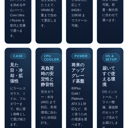
可能。容
を決める中
たうえで、
応じて
量・耐久性
心パーツ。
VRAM 容
64GB /
に合わせて
Core Ultra
量まで含め
128GB ま
選べます。
/ Ryzen を
て選定しま
でスケール
世代と型番
す。
可能。
で選べま
す。
CASE
CPU
POWER
OS &
COOLER
SETUP
見た
将来の
高負荷
届いて
目・冷
アップ
時の安
すぐ使
却・拡
グレー
定性と
える環
張性
ド基盤
静音性
境
ピラーレス
80Plus
空冷タワ
OS インス
ガラス、ミ
Gold /
ー・水冷
トール、ド
ドル、フル
Platinum、
(AIO) まで
ライバ整
タワーま
ATX 3.1 対
対応。常用
備、最低限
で。机に置
応など、長
環境に合わ
のセットア
く相棒とし
く使うため
せた冷却設
ップ済みで
て選び抜け
の電源を選
計を。
お届けしま
ます。
べます。
す。