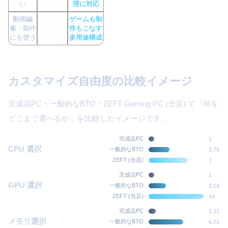
い
SSD
理に対応
動画編
CPU / メ
ゲームも制
集・制作
モリ /
作もこなす
にも使う
SSD容量
多用途構成
カスタマイズ自由度の比較イメージ
完成品PC・一般的なBTO・ZEFT Gaming PC (当店) で「何を
どこまで選べるか」を比較したイメージです。
完成品PC
1
CPU 選択
一般的なBTO
3.75
ZEFT (当店)
7
完成品PC
1
GPU 選択
一般的なBTO
3.18
ZEFT (当店)
14
完成品PC
1.33
メモリ選択
一般的なBTO
6.25