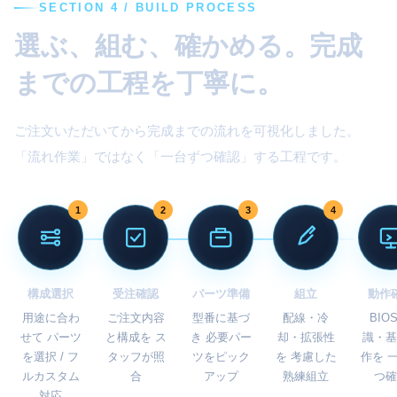
SECTION 4 / BUILD PROCESS
選ぶ、組む、確かめる。完成
までの工程を丁寧に。
ご注文いただいてから完成までの流れを可視化しました。
「流れ作業」ではなく「一台ずつ確認」する工程です。
1
2
3
4
構成選択
受注確認
パーツ準備
組立
動作
用途に合わ
ご注文内容
型番に基づ
配線・冷
BIO
せて パーツ
と構成を ス
き 必要パー
却・拡張性
識・基
を選択 / フ
タッフが照
ツをピック
を 考慮した
作を 
ルカスタム
合
アップ
熟練組立
つ確
対応