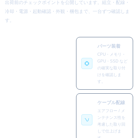
出荷前のチェックポイントを公開しています。組立・配線・
冷却・電源・起動確認・外観・梱包まで、一台ずつ確認しま
す。
パーツ装着
CPU・メモリ・
GPU・SSD など
の確実な取り付
けを確認しま
す。
ケーブル配線
エアフロー / メ
ンテナンス性を
考慮した取り回
しで仕上げま
す。