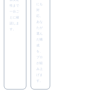
にも
性まで
対
一台ご
応。
とに確
あな
認しま
たが
す。
選ん
だ構
成
を、
プロ
が組
み上
げま
す。