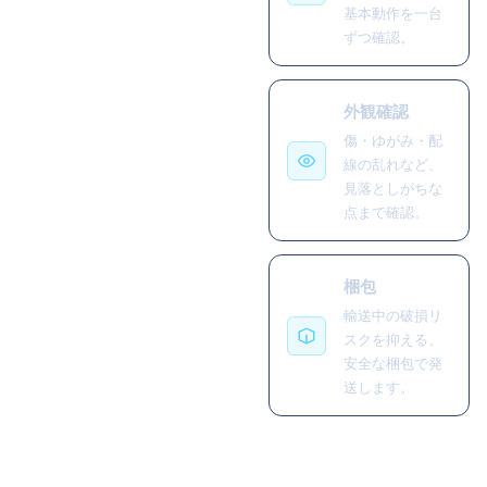
基本動作を一台
ずつ確認。
外観確認
傷・ゆがみ・配
線の乱れなど、
見落としがちな
点まで確認。
梱包
輸送中の破損リ
スクを抑える、
安全な梱包で発
送します。