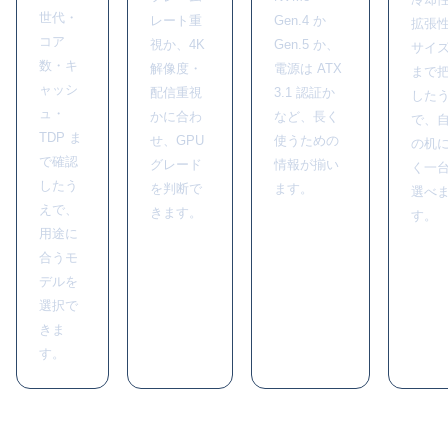
世代・
レート重
Gen.4 か
拡張
コア
視か、4K
Gen.5 か、
サイ
数・キ
解像度・
電源は ATX
まで
ャッシ
配信重視
3.1 認証か
した
ュ・
かに合わ
など、長く
で、
TDP ま
せ、GPU
使うための
の机
で確認
グレード
情報が揃い
く一
したう
を判断で
ます。
選べ
えで、
きます。
す。
用途に
合うモ
デルを
選択で
きま
す。