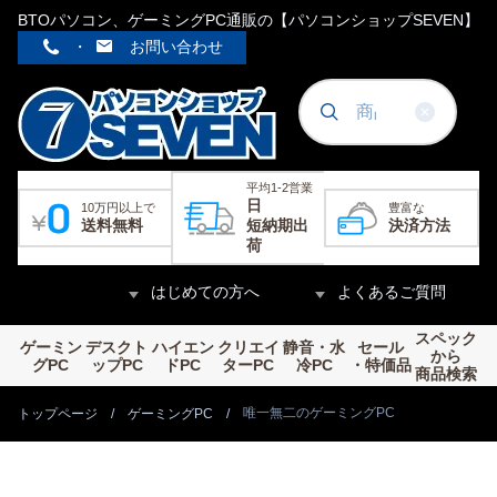
BTOパソコン、ゲーミングPC通販の【パソコンショップSEVEN】
・
お問い合わせ
平均1-2営業
日
10万円以上で
豊富な
送料無料
短納期出
決済方法
荷
はじめての方へ
よくあるご質問
スペック
ゲーミン
デスクト
ハイエン
クリエイ
静音・水
セール
から
グPC
ップPC
ドPC
ターPC
冷PC
・特価品
商品検索
唯一無二のゲーミングPC
トップページ
ゲーミングPC