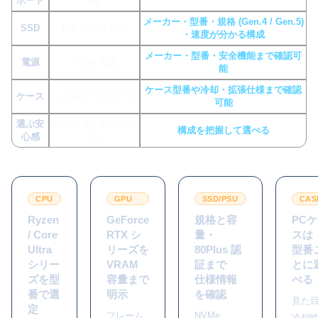
ボード
載
メーカー・型番・規格 (Gen.4 / Gen.5)
SSD
1TB NVMe SSD
・速度が分かる構成
メーカー・型番・安全機能まで確認可
電源
750W 電源
能
ケース型番や冷却・拡張仕様まで確認
ケース
ミドルタワーケース
可能
選ぶ安
何が入るか分かりに
構成を把握して選べる
心感
くい
CPU
GPU
SSD/PSU
CAS
Ryzen
GeForce
規格と容
PC
/ Core
RTX シ
量・
スは
Ultra
リーズを
80Plus 認
型番
シリー
VRAM
証まで
とに
ズを型
容量まで
仕様情報
べる
番で選
明示
を確認
見た
定
フレーム
NVMe
冷却