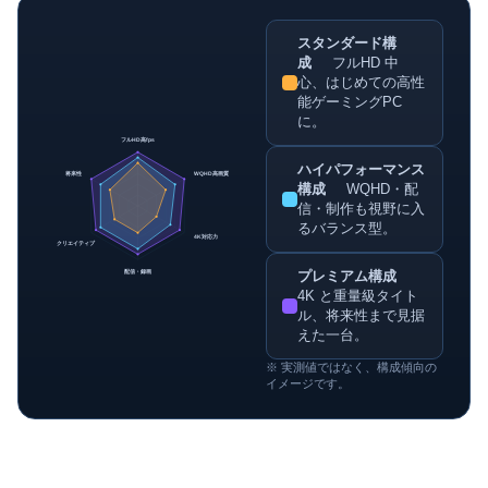
スタンダード構
成
フルHD 中
心、はじめての高性
能ゲーミングPC
に。
フルHD高fps
ハイパフォーマンス
将来性
WQHD高画質
構成
WQHD・配
信・制作も視野に入
るバランス型。
4K対応力
クリエイティブ
プレミアム構成
配信・録画
4K と重量級タイト
ル、将来性まで見据
えた一台。
※ 実測値ではなく、構成傾向の
イメージです。