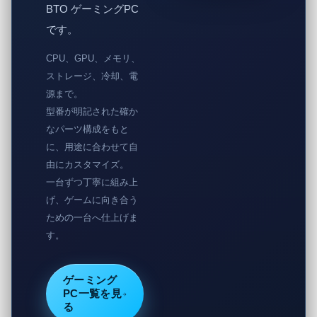
BTO ゲーミングPC
です。
CPU、GPU、メモリ、
ストレージ、冷却、電
源まで。
型番が明記された確か
なパーツ構成をもと
に、用途に合わせて自
由にカスタマイズ。
一台ずつ丁寧に組み上
げ、ゲームに向き合う
ための一台へ仕上げま
す。
ゲーミング
PC一覧を見
る