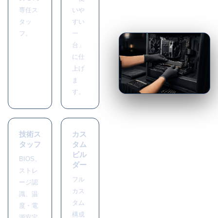
専任ス
いや
タッ
すい
フ。
一
台」
に仕
上げ
ま
す。
技術ス
カス
タッフ
タム
ビル
BIOS、
ダー
ストレ
フル
ージ認
カス
識、温
タム
度・電
構成
源安定