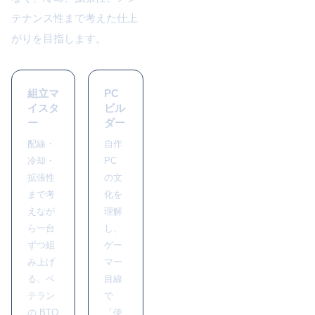
テナンス性まで考えた仕上
がりを目指します。
組立マ
PC
イスタ
ビル
ー
ダー
配線・
自作
冷却・
PC
拡張性
の文
まで考
化を
えなが
理解
ら一台
し、
ずつ組
ゲー
み上げ
マー
る、ベ
目線
テラン
で
の BTO
「使