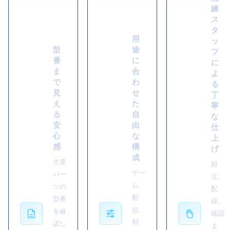
練
ス
タ
用
ッ
型
途
フ
番
に
に
ま
合
よ
で
わ
る
見
せ
丁
え
た
寧
る
自
な
安
由
仕
心
な
上
感
構
げ
成
主要
組
ゲー
パー
立、
ム、
ツの
配
配
型番
線、
信、
を確
確認
制
認し
ま