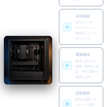
冷却確認
CPUクーラー・
ケースファン・
吸排気バランス
をチェック。
電源構成
構成に合わせた
容量・80Plus 認
証・ATX 規格を
確認します。
起動確認
BIOS 認識・ス
トレージ認識・