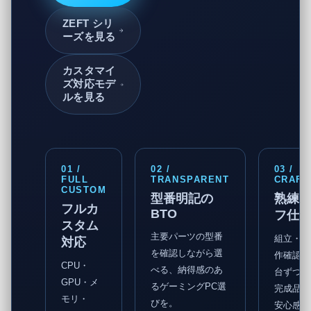
ZEFT シリ
ーズを見る
カスタマイ
ズ対応モデ
ルを見る
01 /
02 /
03 /
FULL
TRANSPARENT
CRAFT
CUSTOM
型番明記の
熟練
フルカ
BTO
フ仕
スタム
主要パーツの型番
組立・配
対応
を確認しながら選
作確認ま
CPU・
べる、納得感のあ
台ずつ丁
GPU・メ
るゲーミングPC選
完成品と
モリ・
びを。
安心感を