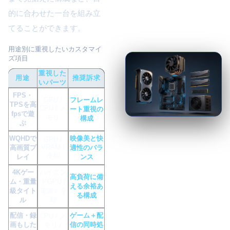
的に合わせた一台を組み立
てることができます。
用途別に重視したいカスタマイ
ズ項目
重視した
用途
推奨訴求
いパーツ
FPS・
GPU /
フレームレ
TPSを高
CPU / メ
ート重視の
fpsで遊
モリ
構成
ぶ
WQHDで
映像美と快
GPU /
VRAM /
高画質プ
適性のバラ
冷却
レイ
ンス
4Kゲー
ハイエン
高負荷に備
ム・重量
ドGPU /
える余裕あ
級タイト
電源 / 冷
る構成
ル
却
配信・録
ゲーム＋配
CPU / メ
画もした
信の同時処
モリ /