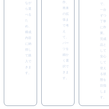
作、
なが
で、
将来
ら選
一台
の拡
べる
ずつ
張ま
た
丁寧
で考
め、
に作
え
構成
業。
て、
内容
完成
パー
に納
品と
ツを
得し
して
細か
て購
安心
く選
入で
して
択で
きま
使え
きま
す。
る状
す。
態を
目指
しま
す。