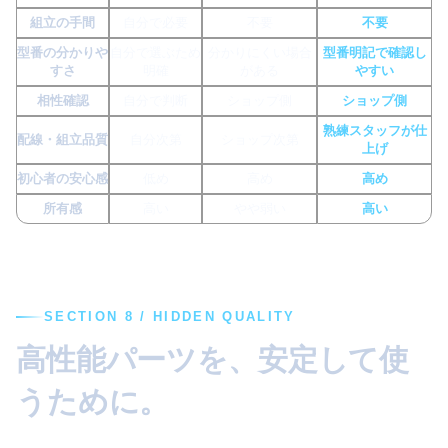
組立の手間
自分で必要
不要
不要
型番の分かりや
自分で選ぶため
分かりにくい場合
型番明記で確認し
すさ
明確
がある
やすい
相性確認
自分で判断
ショップ側
ショップ側
熟練スタッフが仕
配線・組立品質
自分次第
ショップ次第
上げ
初心者の安心感
低め
高め
高め
所有感
高い
やや弱い
高い
SECTION 8 / HIDDEN QUALITY
高性能パーツを、安定して使
うために。