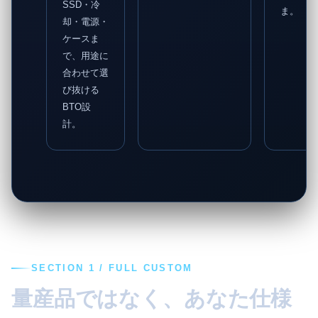
SSD・冷
ま。
却・電源・
ケースま
で、用途に
合わせて選
び抜ける
BTO設
計。
SECTION 1 / FULL CUSTOM
量産品ではなく、あなた仕様