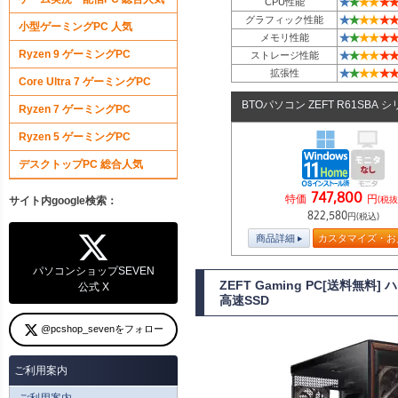
★
★
★
★
★
★
CPU性能
★
★
★
★
★
★
グラフィック性能
小型ゲーミングPC 人気
★
★
★
★
★
★
メモリ性能
Ryzen 9 ゲーミングPC
★
★
★
★
★
★
ストレージ性能
★
★
★
★
★
★
拡張性
Core Ultra 7 ゲーミングPC
BTOパソコン ZEFT R61SBA 
Ryzen 7 ゲーミングPC
Ryzen 5 ゲーミングPC
デスクトップPC 総合人気
747,800
特価
円
(税抜
サイト内google検索：
822,580
円(税込)
商品詳細
カスタマイズ・お
パソコンショップSEVEN
ZEFT Gaming PC[送料無料
公式 X
高速SSD
@pcshop_sevenをフォロー
ご利用案内
ご利用案内