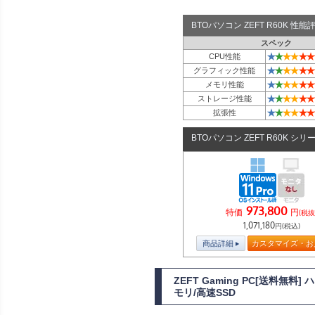
BTOパソコン ZEFT R60K 性
スペック
★
★
★
★
★
★
CPU性能
★
★
★
★
★
★
グラフィック性能
★
★
★
★
★
★
メモリ性能
★
★
★
★
★
★
ストレージ性能
★
★
★
★
★
★
拡張性
BTOパソコン ZEFT R60K シリ
973,800
特価
円
(税抜
1,071,180
円(税込)
商品詳細
カスタマイズ・お
ZEFT Gaming PC[送料無料
モリ/高速SSD