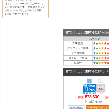
当店はインテル® パートナー・アラ
イアンスメンバーシップのGoldメン
バー認定企業です。 熟練のスタッフ
がサポートいたしますのでお気軽に
お問い合わせください。
BTOパソコン ZEFT G62BP 
スペック
★
★
★
★
★
★
CPU性能
★
★
★
★
★
★
グラフィック性能
★
★
★
★
★
★
メモリ性能
★
★
★
★
★
★
ストレージ性能
★
★
★
★
★
★
拡張性
BTOパソコン ZEFT G62BP シ
828,800
特価
円
(税抜
911,680
円(税込)
商品詳細
カスタマイズ・お