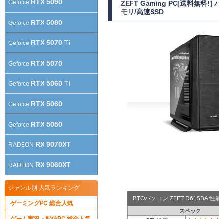
RTX 5090
Geforce
ZEFT Gaming PC[送料無
モリ/高速SSD
RTX 5080
Geforce
RTX 5070 Ti
Geforce
RTX 5070
Geforce
RTX 5060 Ti
Geforce
RTX 5060
Geforce
RTX 5050
Geforce
RX 9070XT
RADEON
RX 9060XT
RADEON
ジャンル別 人気ランキング
BTOパソコン ZEFT R61SBA
ゲーミングPC 総合人気
スペック
ゲーム実況・配信PC 総合人気