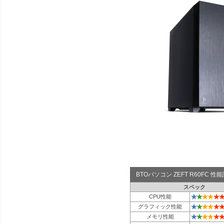
BTOパソコン ZEFT R60FC 
スペック
★
★
★
★
★
★
CPU性能
★
★
★
★
★
★
グラフィック性能
★
★
★
★
★
★
メモリ性能