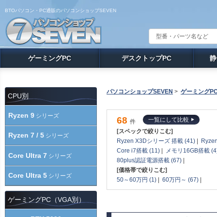
BTOパソコン・PC通販のパソコンショップSEVEN
ゲーミングPC
デスクトップPC
静
パソコンショップSEVEN
>
ゲーミングP
CPU別
Ryzen 9
シリーズ
68
一覧にして比較
件
[スペックで絞りこむ]
Ryzen 7 / 5
シリーズ
Ryzen X3Dシリーズ 搭載 (41)
|
Ryze
Core i7搭載 (11)
|
メモリ16GB搭載 (4
Core Ultra 7
シリーズ
80plus認証電源搭載 (67)
|
[価格帯で絞りこむ]
Core Ultra 5
シリーズ
50～60万円 (1)
|
60万円～ (67)
|
ゲーミングPC（VGA別）