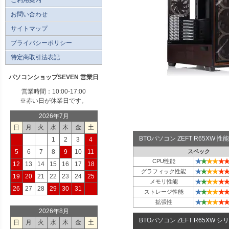
お問い合わせ
サイトマップ
プライバシーポリシー
特定商取引法表記
パソコンショップSEVEN 営業日
営業時間：10:00-17:00
※赤い日が休業日です。
2026年7月
日
月
火
水
木
金
土
BTOパソコン ZEFT R65XW
1
2
3
4
5
6
7
8
9
10
11
スペック
★
★
★
★
★
★
CPU性能
12
13
14
15
16
17
18
★
★
★
★
★
★
グラフィック性能
19
20
21
22
23
24
25
★
★
★
★
★
★
メモリ性能
26
27
28
29
30
31
★
★
★
★
★
★
ストレージ性能
★
★
★
★
★
★
拡張性
2026年8月
BTOパソコン ZEFT R65XW シ
日
月
火
水
木
金
土