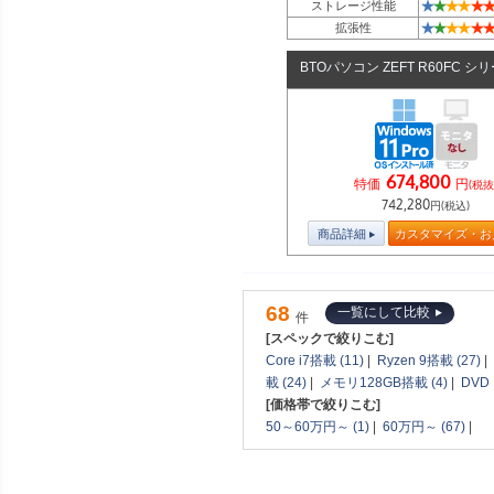
★
★
★
★
★
★
ストレージ性能
★
★
★
★
★
★
拡張性
BTOパソコン ZEFT R60FC シ
674,800
特価
円
(税抜
742,280
円(税込)
商品詳細
カスタマイズ・お
68
一覧にして比較
件
[スペックで絞りこむ]
Core i7搭載 (11)
|
Ryzen 9搭載 (27)
|
載 (24)
|
メモリ128GB搭載 (4)
|
DVD
[価格帯で絞りこむ]
50～60万円～ (1)
|
60万円～ (67)
|