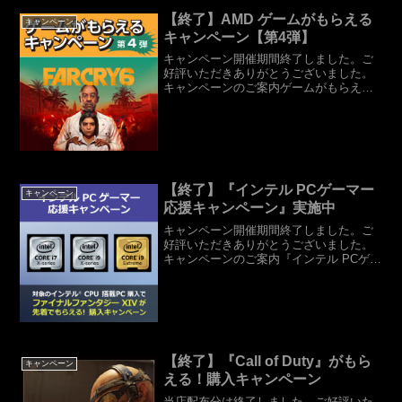
【終了】AMD ゲームがもらえる
キャンペーン
キャンペーン【第4弾】
キャンペーン開催期間終了しました。ご
好評いただきありがとうございました。
キャンペーンのご案内ゲームがもらえる
キャンペーン第4弾対象のAMD Ryzen™
プロセッサーを購入して、シリーズ最新
作『FarCry®6』とゲーム内特典を手に入
れよう...
【終了】『インテル PCゲーマー
キャンペーン
応援キャンペーン』実施中
キャンペーン開催期間終了しました。ご
好評いただきありがとうございました。
キャンペーンのご案内『インテル PCゲー
マー応援キャンペーン』!『ファイナル
ファンタジーXIV コンプリートパック』
が先着でもらえる！購入キャンペーン実
施中！期間中に対...
【終了】『Call of Duty』がもら
キャンペーン
える！購入キャンペーン
当店配布分は終了しました。ご好評いた