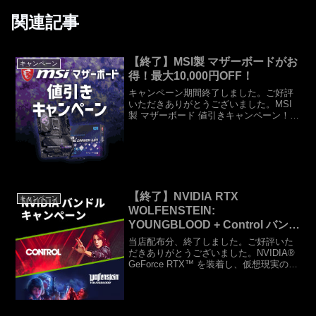
関連記事
【終了】MSI製 マザーボードがお
キャンペーン
得！最大10,000円OFF！
キャンペーン期間終了しました。ご好評
いただきありがとうございました。MSI
製 マザーボード 値引きキャンペーン！
【数量限定】MSI製 マザーボードが最大
10,000円引き！2月11日(金) より、MSI製
の下記 マザーボードが最大10,0...
【終了】NVIDIA RTX
キャンペーン
WOLFENSTEIN:
YOUNGBLOOD + Control バンド
ルキャンペーン
当店配布分、終了しました。ご好評いた
だきありがとうございました。NVIDIA®
GeForce RTX™ を装着し、仮想現実の敵
に対抗しよう。革新的な RTX プラット
フォームで、リアルタイム レイ トレーシ
ングと極めてパワフルな AI の...