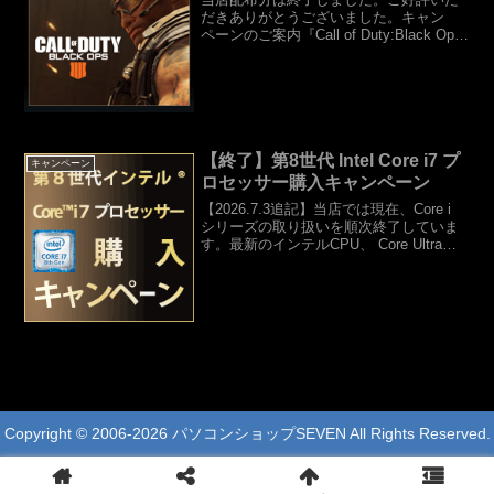
だきありがとうございました。キャン
ペーンのご案内『Call of Duty:Black Ops
4』がもらえる！購入キャンペーン実施
中！※配布終了しました期間中に対象
CPU搭載のBTOパソコンをご購入の方...
【終了】第8世代 Intel Core i7 プ
キャンペーン
ロセッサー購入キャンペーン
【2026.7.3追記】当店では現在、Core i
シリーズの取り扱いを順次終了していま
す。最新のインテルCPU、 Core Ultraシ
リーズをご検討ください。※キャンペー
ン期間終了（1/15追記）対象製品を購入
してスクラッチカードをもら...
Copyright © 2006-2026 パソコンショップSEVEN All Rights Reserved.