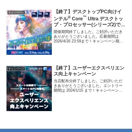
【終了】デスクトップPC向けイ
キャンペーン
®
™
ンテル
Core
Ultra デスクトッ
プ・プロセッサー(シリーズ2)では
じめる
開催期間終了しました。ご好評いただき
インテル新生活応援キャンペーン
ありがとうございました。応募期間は
2026/4/26 23:59まで！キャンペーン期間
中に当店にて対象となるインテル®
Core™ Ultraプロセッサーを搭載したBTO
パソコンをご購入、もしくはカスタ...
【終了】ユーザーエクスペリエン
キャンペーン
ス向上キャンペーン
当店配布分終了しました。ご好評いただ
きありがとうございました。エントリー
期間は 2024/1/15 まで！キャンペーン期
間中に当店にてWindows® 11 を搭載した
BTOパソコンをご購入、もしくはカスタ
マイズ画面にてWindows® 1...