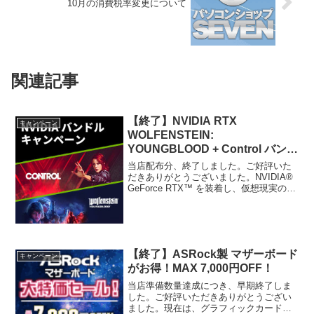
10月の消費税率変更について
関連記事
【終了】NVIDIA RTX
キャンペーン
WOLFENSTEIN:
YOUNGBLOOD + Control バンド
ルキャンペーン
当店配布分、終了しました。ご好評いた
だきありがとうございました。NVIDIA®
GeForce RTX™ を装着し、仮想現実の敵
に対抗しよう。革新的な RTX プラット
フォームで、リアルタイム レイ トレーシ
ングと極めてパワフルな AI の...
【終了】ASRock製 マザーボード
キャンペーン
がお得！MAX 7,000円OFF！
当店準備数量達成につき、早期終了しま
した。ご好評いただきありがとうござい
ました。現在は、グラフィックカードや