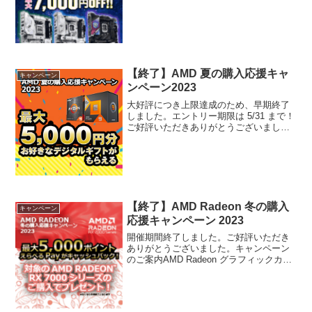
マザーボードなどASRock製品がMAX
15,000円OFFとなる『ASRock X-treme
割！』を開催しております。期間限定...
【終了】AMD 夏の購入応援キャ
キャンペーン
ンペーン2023
大好評につき上限達成のため、早期終了
しました。エントリー期限は 5/31 まで！
ご好評いただきありがとうございまし
た。キャンペーンのご案内AMD Ryzen
CPU搭載BTOパソコンご購入者が対象！
お申し込みにより、最大5,000円分のデ
ジ...
【終了】AMD Radeon 冬の購入
キャンペーン
応援キャンペーン 2023
開催期間終了しました。ご好評いただき
ありがとうございました。キャンペーン
のご案内AMD Radeon グラフィックカー
ド搭載BTOパソコンご購入者が対象！お
申し込みにより、最大5,000円分のデジタ
ルギフトが購入特典としてもらえます！
期間中...