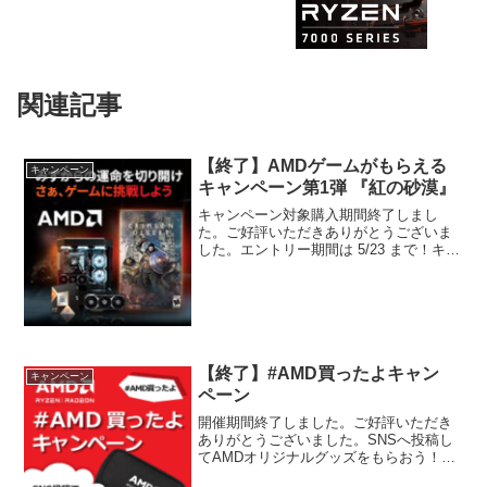
関連記事
【終了】AMDゲームがもらえる
キャンペーン
キャンペーン第1弾 『紅の砂漠』
キャンペーン対象購入期間終了しまし
た。ご好評いただきありがとうございま
した。エントリー期間は 5/23 まで！キャ
ンペーンのご案内対象のAMD Ryzen プロ
セッサ、AMD Radeon™ グラフィック
ス・カードを搭載したBTOパソコンを...
【終了】#AMD買ったよキャン
キャンペーン
ペーン
開催期間終了しました。ご好評いただき
ありがとうございました。SNSへ投稿し
てAMDオリジナルグッズをもらおう！
キャンペーン対象のAMD製品を購入、