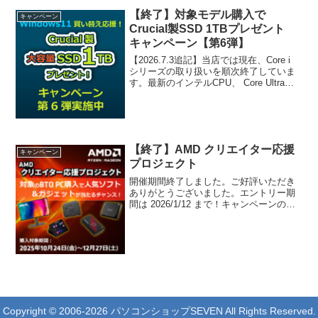
【終了】対象モデル購入で
キャンペーン
Crucial製SSD 1TBプレゼント
キャンペーン【第6弾】
【2026.7.3追記】当店では現在、Core i
シリーズの取り扱いを順次終了していま
す。最新のインテルCPU、 Core Ultraシ
リーズをご検討ください。キャンペーン
開催期間終了しました。ご好評いただき
ありがとうございました。対象モ...
【終了】AMD クリエイター応援
キャンペーン
プロジェクト
開催期間終了しました。ご好評いただき
ありがとうございました。エントリー期
間は 2026/1/12 まで！キャンペーンのご
案内AMD 製品搭載BTOパソコンご購入者
が対象、豪華賞品が当たるチャンス！期
間中に対象のAMD 製品搭載のBTOパソ
コ...
Copyright © 2006-2026 パソコンショップSEVEN All Rights Reserved.