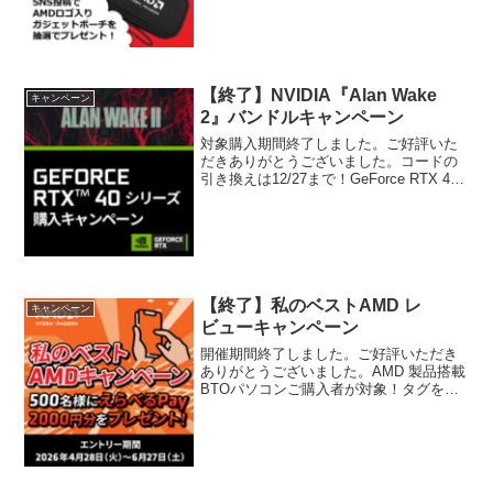
キャンペーンタグをつけて対象となる
SNSへ投稿した方抽選で50名様に、
『AMDロゴ入りガジェッ...
【終了】NVIDIA『Alan Wake
キャンペーン
2』バンドルキャンペーン
対象購入期間終了しました。ご好評いた
だきありがとうございました。コードの
引き換えは12/27まで！GeForce RTX 40
シリーズで『Alan Wake 2』の超自然的な
闇の原因を暴こう。フルレイトレーシン
グによる超リアルなグラフィッ...
【終了】私のベストAMD レ
キャンペーン
ビューキャンペーン
開催期間終了しました。ご好評いただき
ありがとうございました。AMD 製品搭載
BTOパソコンご購入者が対象！タグをつ
けてXで投稿または任意のWEBサイトで
レビューしよう期間中に対象のAMD 製品
搭載のBTOパソコンをご購入いただき、
X（旧Tw...