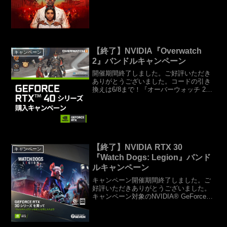
キャンペーン第4弾対象のAMD Ryzen™
プロセッサーを購入して、シリーズ最新
作『FarCry®6』とゲーム内特典を手に入
れよう...
【終了】NVIDIA『Overwatch
キャンペーン
2』バンドルキャンペーン
開催期間終了しました。ご好評いただき
ありがとうございました。コードの引き
換えは6/8まで！『オーバーウォッチ 2』
は基本プレイ無料のチーム制アクション
ゲームです。近未来を舞台とした本作で
は、5 対 5 の白熱した戦いが繰り広げら
れます。NV...
【終了】NVIDIA RTX 30
キャンペーン
『Watch Dogs: Legion』バンド
ルキャンペーン
キャンペーン開催期間終了しました。ご
好評いただきありがとうございました。
キャンペーン対象のNVIDIA® GeForce
RTX™ 30シリーズ搭載BTOパソコンを購
入して『ウォッチドッグス：レギオン』
を手に入れよう！期間限定で、『Watc...