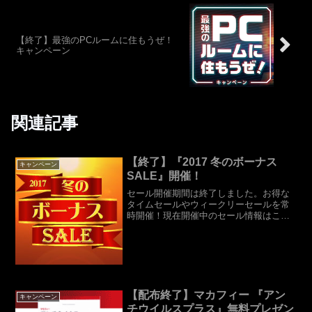
【終了】最強のPCルームに住もうぜ！
キャンペーン
関連記事
【終了】『2017 冬のボーナス
キャンペーン
SALE』開催！
セール開催期間は終了しました。お得な
タイムセールやウィークリーセールを常
時開催！現在開催中のセール情報はこち
らのページから！『2017 冬のボーナス
SALE』開催です！10月に発売されたばか
りの新製品、ハイエンドCPUのCore i9シ
リー...
【配布終了】マカフィー 『アン
キャンペーン
チウイルスプラス』無料プレゼン