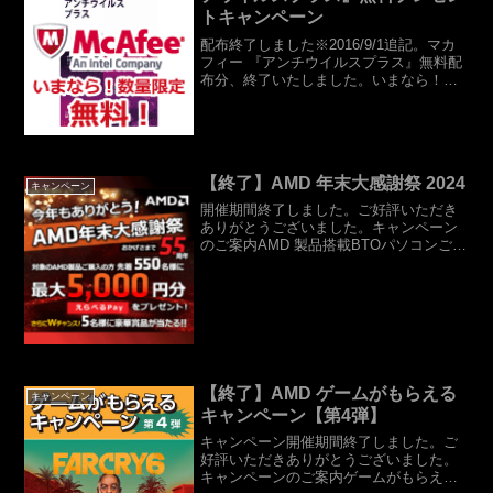
トキャンペーン
配布終了しました※2016/9/1追記。マカ
フィー 『アンチウイルスプラス』無料配
布分、終了いたしました。いまなら！当
店でPCをご購入いただいたお客様に先着
順でマカフィー 『アンチウィルスプラス
（ダウンロード／１年）』のライセンス
カードを...
【終了】AMD 年末大感謝祭 2024
キャンペーン
開催期間終了しました。ご好評いただき
ありがとうございました。キャンペーン
のご案内AMD 製品搭載BTOパソコンご購
入者が対象！お申し込み後抽選で、最大
5,000円分のデジタルギフトが購入特典と
してもらえます！ ※開催期間終了期間中
に対象のA...
【終了】AMD ゲームがもらえる
キャンペーン
キャンペーン【第4弾】
キャンペーン開催期間終了しました。ご
好評いただきありがとうございました。
キャンペーンのご案内ゲームがもらえる