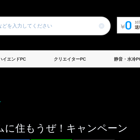
1
送
ハイエンドPC
クリエイターPC
静音・水冷P
ン
ムに住もうぜ！キャンペーン