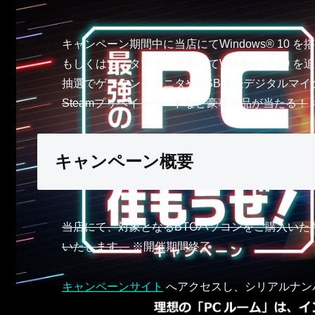
キャンペーン期間中に当店にてWindows® 10 
もしくはカスタマイズ画面にてWindows® 10 
抽選でゲーミングモニタやUSB接続デジタルマイ
Steamプリペイドカードなど豪華賞品が当たる！
キャンペーン概要
当店にて、対象となるBTOパソコンをご購入い
いたします。
※開催期間終了
キャンペーンサイト
へアクセスし、シリアルナン