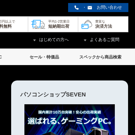
・
お問い合わせ
0万円以上で
平均1-2営業日
豊富な
料無料
短納期出荷
決済方法
はじめての方へ
よくあるご質問
C
セール・特価品
スペックから商品検索
パソコンショップSEVEN