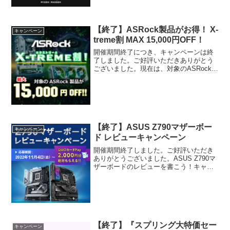
【終了】ASRock製品がお得！ X-
キャンペーン
treme割 MAX 15,000円OFF！
開催期間終了につき、キャンペーンは終
了しました。ご好評いただきありがとう
ございました。現在は、対象のASRockマ
ザーボードがMAX 7,000円OFFとなる
『ASRock製 マザーボードがお得！MAX
7,000円OFF！』を開催しており...
【終了】ASUS Z790マザーボー
キャンペーン
ド レビューキャンペーン
開催期間終了しました。ご好評いただき
ありがとうございました。ASUS Z790マ
ザーボードのレビューを書こう！キャン
ペーン期間応募期間2022年11月 4日
（金）～ 12月25日（日）※開催期間終了
対象購入期間2022年10月20日（水）～...
【終了】『スプリング大特価セー
キャンペーン