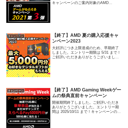
キャンペーンのご案内対象のAMD
Ryzen™ プロセッサーとAMD Radeon™
グラフィックス・カードを搭載したBTO
パソコンを購入すると、2つのゲームがも
らえる...
【終了】AMD 夏の購入応援キャ
キャンペーン
ンペーン2023
大好評につき上限達成のため、早期終了
しました。エントリー期限は 5/31 まで！
ご好評いただきありがとうございまし
た。キャンペーンのご案内AMD Ryzen
CPU搭載BTOパソコンご購入者が対象！
お申し込みにより、最大5,000円分のデ
ジ...
【終了】AMD Gaming Weekゲー
キャンペーン
ムの祭典直前キャンペーン
開催期間終了しました。ご好評いただき
ありがとうございました。エントリー期
間は 2025/10/11 まで！キャンペーンのご
案内AMD 製品搭載BTOパソコンご購入者
が対象、計5種から豪華賞品が当たるチャ
ンス！期間中に対象のAMD CPU、G...