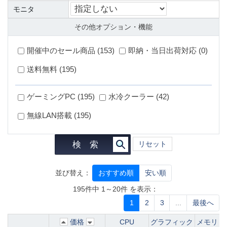
モニタ
その他オプション・機能
開催中のセール商品 (153)
即納・当日出荷対応 (0)
送料無料 (195)
ゲーミングPC (195)
水冷クーラー (42)
無線LAN搭載 (195)
検 索
リセット
並び替え：
おすすめ順
安い順
195件中 1～20件 を表示：
1
2
3
...
最後へ
価格
CPU
グラフィック
メモリ