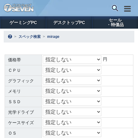
セール
ゲーミングPC
デスクトップPC
・特価品
スペック検索
mirage
円
価格帯
ＣＰＵ
グラフィック
メモリ
ＳＳＤ
光学ドライブ
ケースサイズ
ＯＳ