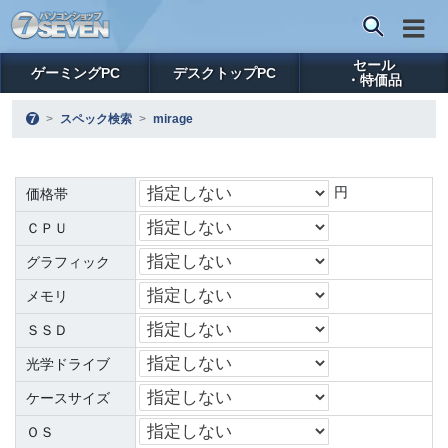
セール
ゲーミングPC
デスクトップPC
・特価品
スペック検索
mirage
円
価格帯
ＣＰＵ
グラフィック
メモリ
ＳＳＤ
光学ドライブ
ケースサイズ
ＯＳ