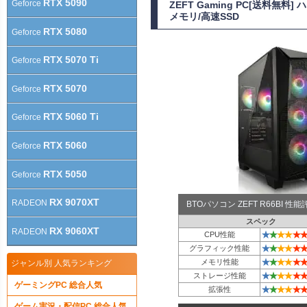
RTX 5090
Geforce
ZEFT Gaming PC[送料無料
メモリ/高速SSD
RTX 5080
Geforce
RTX 5070 Ti
Geforce
RTX 5070
Geforce
RTX 5060 Ti
Geforce
RTX 5060
Geforce
RTX 5050
Geforce
RX 9070XT
RADEON
BTOパソコン ZEFT R66BI 
スペック
RX 9060XT
RADEON
★
★
★
★
★
★
CPU性能
★
★
★
★
★
★
グラフィック性能
★
★
★
★
★
★
メモリ性能
ジャンル別 人気ランキング
★
★
★
★
★
★
ストレージ性能
ゲーミングPC 総合人気
★
★
★
★
★
★
拡張性
ゲーム実況・配信PC 総合人気