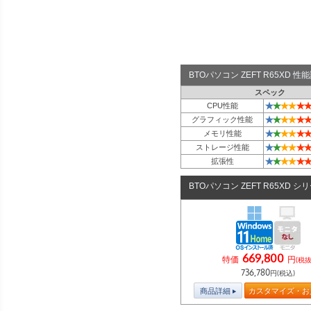
BTOパソコン ZEFT R65XD 
スペック
★
★
★
★
★
★
CPU性能
★
★
★
★
★
★
グラフィック性能
★
★
★
★
★
★
メモリ性能
★
★
★
★
★
★
ストレージ性能
★
★
★
★
★
★
拡張性
BTOパソコン ZEFT R65XD シ
669,800
特価
円
(税抜
736,780
円(税込)
商品詳細
カスタマイズ・お