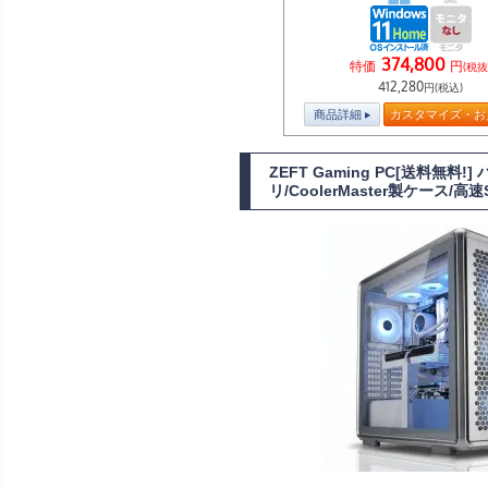
374,800
特価
円
(税抜
412,280
円(税込)
商品詳細
カスタマイズ・お
ZEFT Gaming PC[送料無料
リ/CoolerMaster製ケース/高速