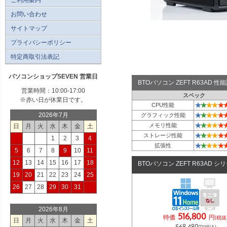
お問い合わせ
サイトマップ
プライバシーポリシー
特定商取引法表記
パソコンショップSEVEN 営業日
BTOパソコン ZEFT R63AD 
営業時間：10:00-17:00
スペック
※赤い日が休業日です。
★
★
★
★
★
CPU性能
★
★
★
★
★
2026年7月
グラフィック性能
★
★
★
★
★
メモリ性能
日
月
火
水
木
金
土
★
★
★
★
★
ストレージ性能
1
2
3
4
★
★
★
★
★
拡張性
5
6
7
8
9
10
11
12
13
14
15
16
17
18
BTOパソコン ZEFT R63AD シ
19
20
21
22
23
24
25
26
27
28
29
30
31
2026年8月
516,800
特価
円
(税抜
日
月
火
水
木
金
土
568,480