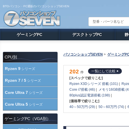
BTOパソコン・PC通販のパソコンショップSEVEN
ゲーミングPC
デスクトップPC
静
パソコンショップSEVEN
>
ゲーミングP
CPU別
Ryzen 9
シリーズ
202
一覧にして比較
件
[スペックで絞りこむ]
Ryzen 7 / 5
シリーズ
Ryzen X3Dシリーズ 搭載 (101)
|
Ryz
Core i7搭載 (46)
|
メモリ16GB搭載 (4
Core Ultra 7
シリーズ
80plus認証電源搭載 (198)
|
[価格帯で絞りこむ]
Core Ultra 5
シリーズ
40～50万円 (29)
|
50～60万円 (74)
|
ゲーミングPC（VGA別）