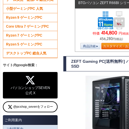
BTOパソコン ZEFT R66BI シリ
小型ゲーミングPC 人気
Ryzen 9 ゲーミングPC
Core Ultra 7 ゲーミングPC
414,800
特価
円
(税抜
Ryzen 7 ゲーミングPC
456,280
円(税込)
Ryzen 5 ゲーミングPC
商品詳細
カスタマイズ・お
デスクトップPC 総合人気
ZEFT Gaming PC[送料無料
サイト内google検索：
SSD
パソコンショップSEVEN
公式 X
@pcshop_sevenをフォロー
ご利用案内
ご利用案内