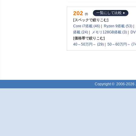
202
一覧にして比較
件
[スペックで絞りこむ]
Core i7搭載 (46)
|
Ryzen 9搭載 (53)
|
搭載 (24)
|
メモリ128GB搭載 (3)
|
DV
[価格帯で絞りこむ]
40～50万円～ (29)
|
50～60万円～ (74
Copyright ©
2006-2026