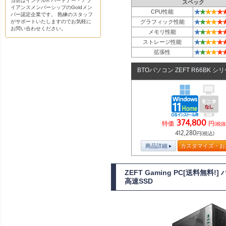
当店はインテル® パートナー・アラ
スペック
イアンスメンバーシップのGoldメン
★
★
★
★
★
CPU性能
バー認定企業です。 熟練のスタッフ
★
★
★
★
★
がサポートいたしますのでお気軽に
グラフィック性能
お問い合わせください。
★
★
★
★
★
メモリ性能
★
★
★
★
★
ストレージ性能
★
★
★
★
★
拡張性
BTOパソコン ZEFT R66BK シ
374,800
特価
円
(税抜
412,280
円(税込)
商品詳細
カスタマイズ・お
ZEFT Gaming PC[送料無料
高速SSD