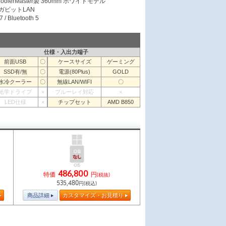
olerMaster製 360mm ホワイトモデル
ギガビットLAN
/ Bluetooth 5
仕様・入出力端子
前面USB
〇
ケースサイズ
ゲーミング
SSD有/無
〇
電源(80Plus)
GOLD
水冷クーラー
〇
無線LAN/WIFI
〇
光学ドライブ
×
ブルーレイ対応
×
LED仕様
×
チップセット
AMD B850
486,800
特価
円
(税抜)
535,480
円(税込)
商品詳細
カスタマイズ・お見積り