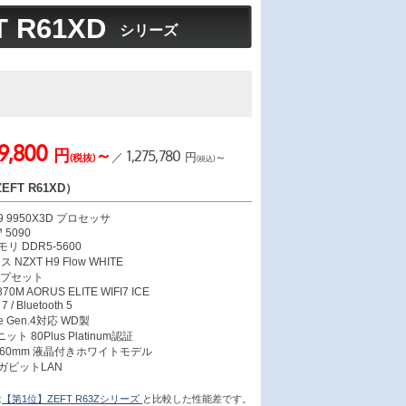
T R61XD
シリーズ
59,800
円
～
1,275,780
／
円
～
(税抜)
(税込)
FT R61XD）
 9 9950X3D プロセッサ
 5090
モリ DDR5-5600
ZXT H9 Flow WHITE
チップセット
0M AORUS ELITE WIFI7 ICE
 / Bluetooth 5
Me Gen.4対応 WD製
ット 80Plus Platinum認証
360mm 液晶付きホワイトモデル
ギガビットLAN
は
【第1位】ZEFT R63Zシリーズ
と比較した性能差です。