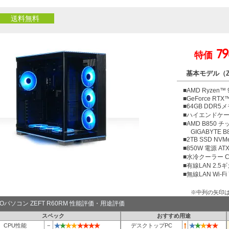
送料無料
79
特価
基本モデル（ZE
■AMD Ryzen™
■GeForce RTX™
■64GB DDR5メ
■ハイエンドケース 
■AMD B850
GIGABYTE B85
■2TB SSD NV
■850W 電源 ATX
■水冷クーラー Coo
■有線LAN 2.5
■無線LAN Wi-Fi 7 
※中列の矢印
TOパソコン ZEFT R60RM 性能評価・用途評価
スペック
おすすめ用途
★
★
★
★
★
★
★
★
★
★
★
★
★
CPU性能
−
デスクトップPC