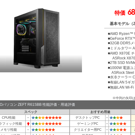
68
特価
基本モデル（ZE
■AMD Ryzen™
■GeForce RTX™
■32GB DDR5メ
■ミドルタワー Ant
■AMD X870
ASRock X870E
■2TB SSD NV
■1000W 電源ユニ
ASRock Steel
■水冷クーラー Coo
■有線LAN 5ギ
■無線LAN Wi-Fi 7 
※中列の矢印
TOパソコン ZEFT R61SBB 性能評価・用途評価
スペック
おすすめ用途
★
★
★
★
★
★
★
★
★
★
★
★
★
CPU性能
−
デスクトップPC
−
★
★
★
★
★
★
★
★
★
★
★
★
★
★
ラフィック性能
ゲーミングPC
−
★
★
★
★
★
★
★
★
★
★
★
★
メモリ性能
−
クリエイター用PC
−