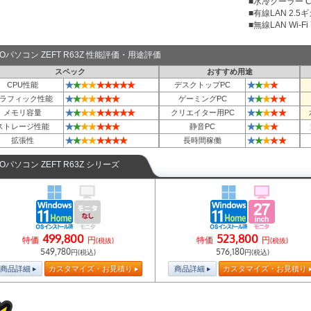
■水冷クーラー Co
■有線LAN 2.5
■無線LAN Wi-Fi 7 
TOパソコン ZEFT R63Z 性能評価・用途評価
スペック
おすすめ用途
★
★
★
★
★
★
★
★
★
★
★
★
★
CPU性能
デスクトップPC
★
★
★
★
★
★
★
★
★
★
★
★
ラフィック性能
ゲーミングPC
★
★
★
★
★
★
★
★
★
★
★
★
★
★
メモリ容量
クリエイター用PC
★
★
★
★
★
★
★
★
★
★
★
ストレージ性能
静音PC
★
★
★
★
★
★
★
★
★
★
★
★
★
拡張性
長時間稼働
TOパソコン ZEFT R63Z シリーズ
499,800
523,800
特価
円
特価
円
(税抜)
(税抜)
549,780
576,180
円(税込)
円(税込)
商品詳細
カスタマイズ・お見積り
商品詳細
カスタマイズ・お見積り