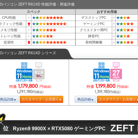
TOパソコン ZEFT R61XD 性能評価・用途評価
スペック
おすすめ用途
★
★
★
★
★
★
★
★
★
★
★
★
★
CPU性能
−
デスクトップPC
−
★
★
★
★
★
★
★
★
★
★
★
★
★
★
★
ラフィック性能
ゲーミングPC
−
★
★
★
★
★
★
★
★
★
★
★
★
メモリ性能
−
クリエイター用PC
−
★
★
★
★
★
★
★
★
★
★
ストレージ性能
−
静音PC
−
★
★
★
★
★
★
★
★
★
★
★
★
★
★
★
拡張性
長時間稼働
−
TOパソコン ZEFT R61XD シリーズ
1,179,800
1,199,800
特価
円
特価
円
(税抜)
(税抜)
1,297,780
1,319,780
円(税込)
円(税込)
商品詳細
カスタマイズ・お見積り
商品詳細
カスタマイズ・お見積り
ZEFT
Ryzen9 9900X × RTX5080 ゲーミングPC