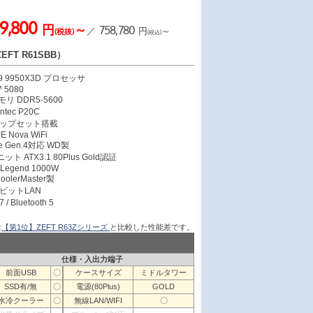
9,800
円
～
758,780
／
円
～
(税抜)
(税込)
FT R61SBB）
 9 9950X3D プロセッサ
 5080
モリ DDR5-5600
ec P20C
E チップセット搭載
 Nova WiFi
Me Gen.4対応 WD製
ット ATX3.1 80Plus Gold認証
 Legend 1000W
lerMaster製
ガビットLAN
/ Bluetooth 5
は
【第1位】ZEFT R63Zシリーズ
と比較した性能差です。
仕様・入出力端子
前面USB
〇
ケースサイズ
ミドルタワー
SSD有/無
〇
電源(80Plus)
GOLD
水冷クーラー
〇
無線LAN/WIFI
〇