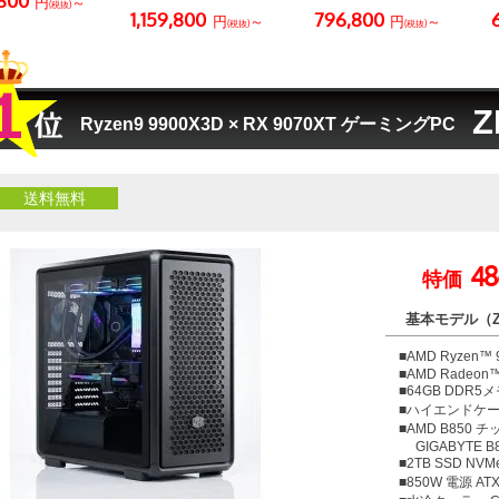
800
円
～
(税抜)
1,159,800
796,800
円
～
円
～
(税抜)
(税抜)
Z
Ryzen9 9900X3D × RX 9070XT ゲーミングPC
送料無料
48
特価
基本モデル（ZE
■AMD Ryzen™
■AMD Radeon™
■64GB DDR5メ
■ハイエンドケース Co
■AMD B850
GIGABYTE B85
■2TB SSD NV
■850W 電源 ATX