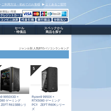
ご利用方法・初めてのお客様
よくあるご質問
セール
スペックから
・特価品
商品を探す
ジャンル別 人気BTOパソコンランキング
n9 9950X3D ×
Ryzen9 9950X ×
5080 ゲーミング
RTX5080 ゲーミング
 ZEFT R61SBBシリ
PC!! ZEFT R60Kシリー
ズ