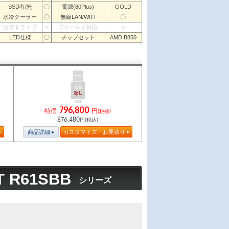
SSD有/無
〇
電源(80Plus)
GOLD
水冷クーラー
〇
無線LAN/WIFI
〇
光学ドライブ
×
ブルーレイ対応
×
LED仕様
〇
チップセット
AMD B850
796,800
特価
円
(税抜)
876,480
円(税込)
商品詳細
カスタマイズ・お見積り
T R61SBB
シリーズ