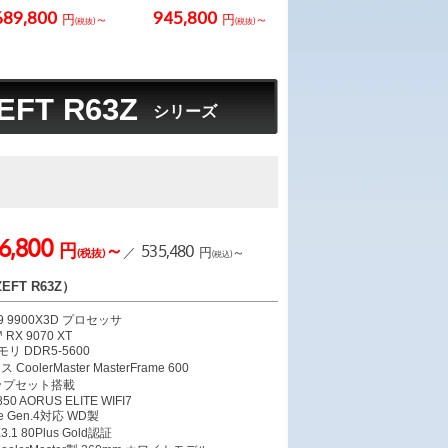
689,800
945,800
円
～
円
～
(税抜)
(税抜)
EFT R63Z
シリーズ
6,800
円
～
535,480
／
円
～
(税抜)
(税込)
FT R63Z）
 9 9900X3D プロセッサ
 RX 9070 XT
モリ DDR5-5600
olerMaster MasterFrame 600
 チップセット搭載
0 AORUS ELITE WIFI7
Me Gen.4対応 WD製
3.1 80Plus Gold認証