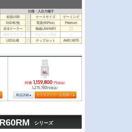
仕様・入出力端子
前面USB
〇
ケースサイズ
ゲーミング
SSD有/無
〇
電源(80Plus)
Platinum
水冷クーラー
〇
無線LAN/WIFI
〇
光学ドライブ
×
ブルーレイ対応
×
LED仕様
〇
チップセット
AMD X870
1,159,800
特価
円
(税抜)
1,275,780
円(税込)
商品詳細
カスタマイズ・お見積り
 R60RM
シリーズ