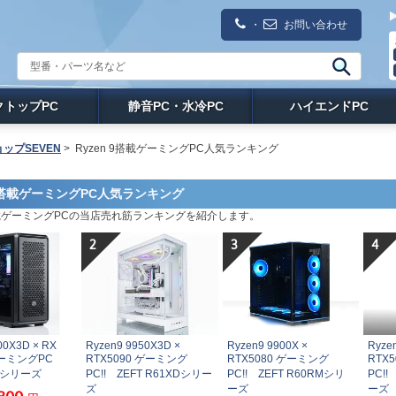
・
お問い合わせ
クトップPC
静音PC・水冷PC
ハイエンドPC
ップSEVEN
>
Ryzen 9搭載ゲーミングPC人気ランキング
 9搭載ゲーミングPC人気ランキング
9搭載ゲーミングPCの当店売れ筋ランキングを紹介します。
00X3D × RX
Ryzen9 9950X3D ×
Ryzen9 9900X ×
Ryze
 ゲーミングPC
RTX5090 ゲーミング
RTX5080 ゲーミング
RTX
3Zシリーズ
PC!! ZEFT R61XDシリー
PC!! ZEFT R60RMシリ
PC!!
ズ
ーズ
ーズ