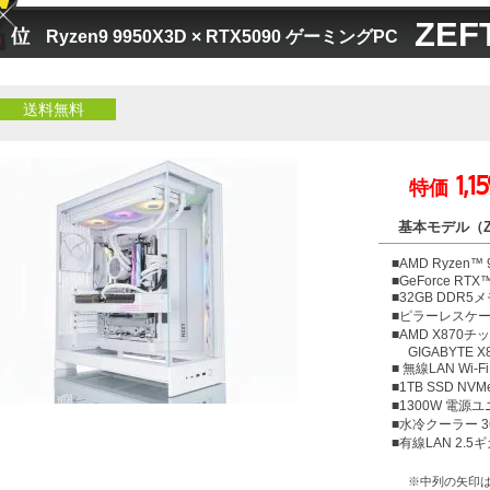
ZEF
Ryzen9 9950X3D × RTX5090 ゲーミングPC
送料無料
1,1
特価
基本モデル（ZE
■AMD Ryzen™
■GeForce RTX™
■32GB DDR5メ
■ピラーレスケース N
■AMD X870
GIGABYTE X87
■ 無線LAN Wi-Fi 7
■1TB SSD NV
■1300W 電源ユニ
■水冷クーラー 
■有線LAN 2.5
※中列の矢印