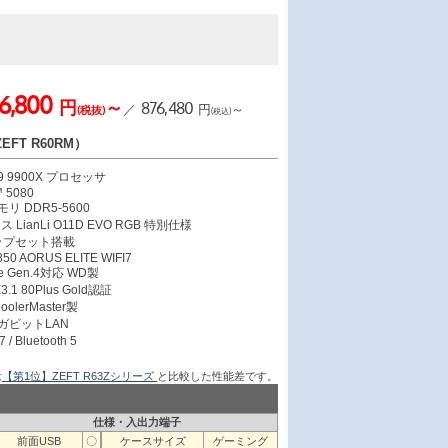
6,800
円
～
876,480
／
円
～
(税抜)
(税込)
FT R60RM）
 9 9900X プロセッサ
 5080
モリ DDR5-5600
LianLi O11D EVO RGB 特別仕様
 チップセット搭載
0 AORUS ELITE WIFI7
Me Gen.4対応 WD製
3.1 80Plus Gold認証
lerMaster製
ギガビットLAN
/ Bluetooth 5
は
【第1位】ZEFT R63Zシリーズ
と比較した性能差です。
仕様・入出力端子
前面USB
〇
ケースサイズ
ゲーミング