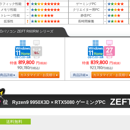
★
★
★
★
★
★
★
★
★
★
★
★
★
★
ラフィック性能
ゲーミングPC
−
★
★
★
★
★
★
★
★
★
★
★
★
★
★
メモリ性能
−
クリエイター用PC
−
★
★
★
★
★
★
★
★
★
★
★
ストレージ性能
−
静音PC
−
★
★
★
★
★
★
★
★
★
★
★
★
★
★
拡張性
長時間稼働
−
TOパソコン ZEFT R60RM シリーズ
819,800
839,800
特価
円
特価
円
(税抜)
(税抜)
901,780
923,780
円(税込)
円(税込)
商品詳細
カスタマイズ・お見積り
商品詳細
カスタマイズ・お見積り
ZEF
Ryzen9 9950X3D × RTX5080 ゲーミングPC
送料無料