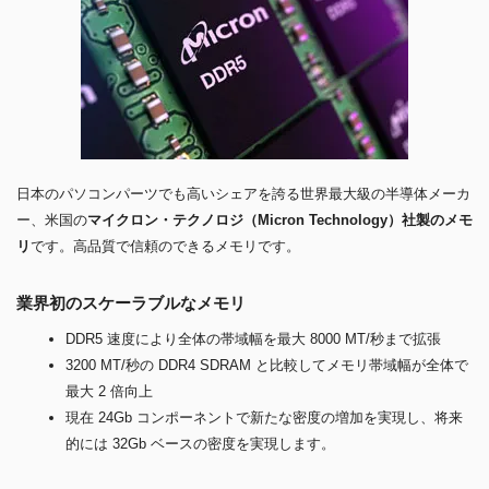
日本のパソコンパーツでも高いシェアを誇る世界最大級の半導体メーカ
ー、米国の
マイクロン・テクノロジ（Micron Technology）社製のメモ
リ
です。高品質で信頼のできるメモリです。
業界初のスケーラブルなメモリ
DDR5 速度により全体の帯域幅を最大 8000 MT/秒まで拡張
3200 MT/秒の DDR4 SDRAM と比較してメモリ帯域幅が全体で
最大 2 倍向上
現在 24Gb コンポーネントで新たな密度の増加を実現し、将来
的には 32Gb ベースの密度を実現します。