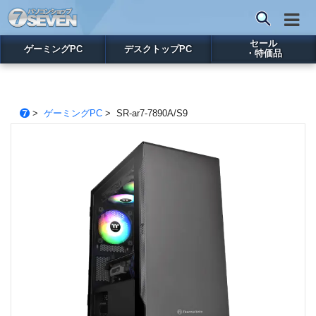
セール
ゲーミングPC
デスクトップPC
・特価品
>
ゲーミングPC
> SR-ar7-7890A/S9