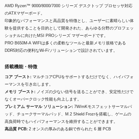
AMD Ryzen™ 9000/8000/7000 シリーズ デスクトップ プロセッサ対応
のATXマザーボード。
印象的なパフォーマンスと高品質を特徴とし、ユーザーに素晴らしい体
験を提供することを目的として開発された、あらゆる分野のプロフェッ
ショナルに向けたMSI PROシリーズ マザーボードです。
PRO B650M-A WIFIは多くの柔軟なツールと最新メモリ規格である
DDR5対応の便利なWi-Fiソリューションで設計されています。
搭載機能・特徴
コア ブースト:
マルチコアCPUをサポートするだけでなく、ハイパフォ
ーマンスを引き出します。
メモリ ブースト:
ノイズの少ない信号を送ることができ、安定性だけで
なくオーバークロック性能も向上します。
プレミアム サーマル ソリューション:
7W/mKモスフェットサーマルパ
ッド、チョークサーマルパッド、M.2 Shield Frozrを搭載し、ゲームの
高負荷時でもハイパフォーマンスを維持することができます。
高品質 PCB:
2 オンスの厚みのある銅で作られた 6 層 PCB