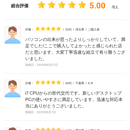
5.00
総合評価
/8人
評価：
/
20代
/
埼玉県
/
ご購入者
パソコンの出来が思ったよりしっかりしていて、満
足でした!ここで購入してよかったと感じられた店
だと思います。大変丁寧迅速な組立て有り難うござ
いました。
投稿日：
2025年
9月
27日
評価：
/
40代
/
千葉県
/
K.R
i7 CPUからの世代交代です。新しいデスクトップ
PCの使いやすさに満足しています。迅速な対応本
当にありがとうございました。
投稿日：
2025年
8月
7日