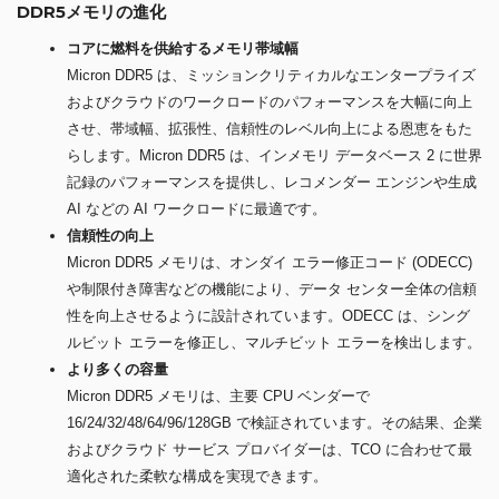
DDR5メモリの進化
コアに燃料を供給するメモリ帯域幅
Micron DDR5 は、ミッションクリティカルなエンタープライズ
およびクラウドのワークロードのパフォーマンスを大幅に向上
させ、帯域幅、拡張性、信頼性のレベル向上による恩恵をもた
らします。Micron DDR5 は、インメモリ データベース 2 に世界
記録のパフォーマンスを提供し、レコメンダー エンジンや生成
AI などの AI ワークロードに最適です。
信頼性の向上
Micron DDR5 メモリは、オンダイ エラー修正コード (ODECC)
や制限付き障害などの機能により、データ センター全体の信頼
性を向上させるように設計されています。ODECC は、シング
ルビット エラーを修正し、マルチビット エラーを検出します。
より多くの容量
Micron DDR5 メモリは、主要 CPU ベンダーで
16/24/32/48/64/96/128GB で検証されています。その結果、企業
およびクラウド サービス プロバイダーは、TCO に合わせて最
適化された柔軟な構成を実現できます。