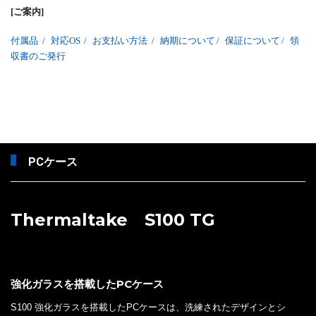
[ご案内]
付属品
/
対応OS
/
お支払い方法
/
納期について
/
保証について
/
領
収書のご発行
PCケース
Thermaltake S100 TG
強化ガラスを搭載したPCケース
S100 強化ガラスを搭載したPCケースは、洗練されたデザインとシ