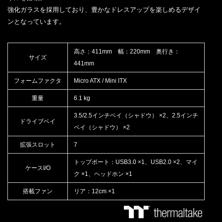
強化ガラスを採用しており、豊かなドレスアップを楽しめるデザイ
ンとなっています。
高さ：411mm 幅：220mm 奥行き：
サイズ
441mm
フォームファクタ
Micro ATX / Mini ITX
重量
6.1 kg
3.5/2.5インチベイ（シャドウ） ×2、2.5インチ
ドライブベイ
ベイ（シャドウ） ×2
拡張スロット
7
トップポート：USB3.0 ×1、USB2.0 ×2、マイ
ケースI/O
ク ×1、ヘッドホン ×1
搭載ファン
リア：12cm ×1