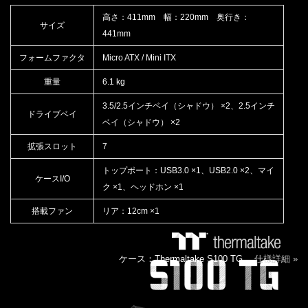
高さ：411mm 幅：220mm 奥行き：
サイズ
441mm
フォームファクタ
Micro ATX / Mini ITX
重量
6.1 kg
3.5/2.5インチベイ（シャドウ） ×2、2.5インチ
ドライブベイ
ベイ（シャドウ） ×2
拡張スロット
7
トップポート：USB3.0 ×1、USB2.0 ×2、マイ
ケースI/O
ク ×1、ヘッドホン ×1
搭載ファン
リア：12cm ×1
ケース：Thermaltake S100 TG
仕様詳細 »