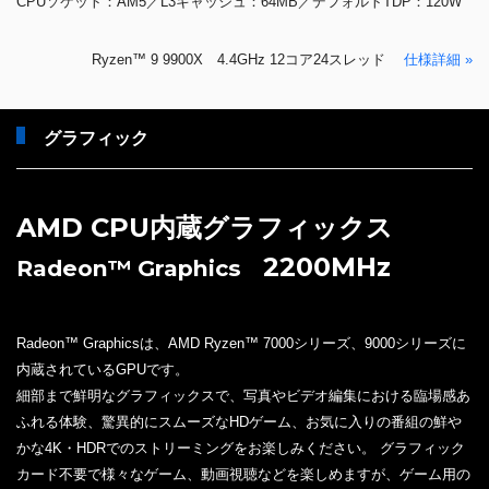
CPUソケット：AM5／L3キャッシュ：64MB／デフォルトTDP：120W
Ryzen™ 9 9900X 4.4GHz 12コア24スレッド
仕様詳細 »
グラフィック
AMD CPU内蔵グラフィックス
2200MHz
Radeon™ Graphics
Radeon™ Graphicsは、AMD Ryzen™ 7000シリーズ、9000シリーズに
内蔵されているGPUです。
細部まで鮮明なグラフィックスで、写真やビデオ編集における臨場感あ
ふれる体験、驚異的にスムーズなHDゲーム、お気に入りの番組の鮮や
かな4K・HDRでのストリーミングをお楽しみください。 グラフィック
カード不要で様々なゲーム、動画視聴などを楽しめますが、ゲーム用の