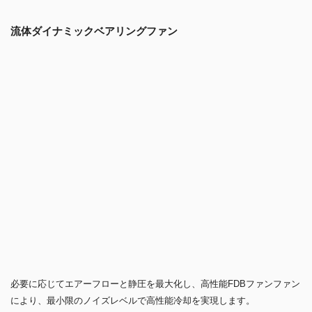
と静かなノイズレベルを提供する高性能 FDB ファンと、4 本のヒート
パイプを備えた高い互換性の CPU クーラーです。
高度な放熱
独自のマトリックスフィンデザインを施した高密度設計のフィンと
6mm径の 4 本のヒートパイプは、プロセッサから急速に熱を伝達しフ
ィンを通して放熱、優れた放熱効率を実現します。
流体ダイナミックベアリングファン
必要に応じてエアーフローと静圧を最大化し、高性能FDBファンファン