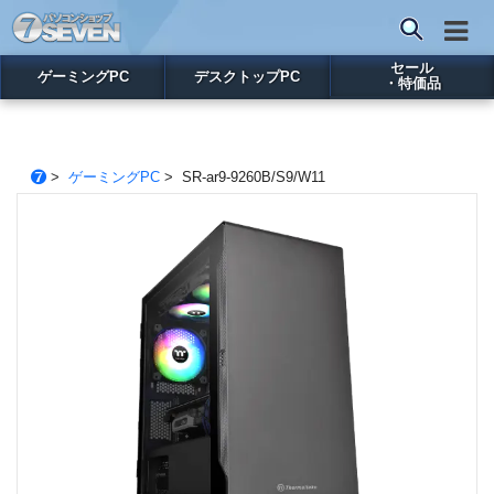
セール
ゲーミングPC
デスクトップPC
・特価品
>
ゲーミングPC
> SR-ar9-9260B/S9/W11