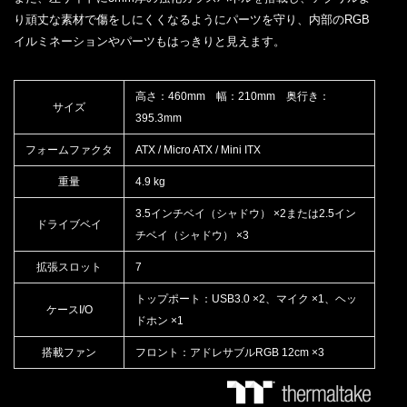
り頑丈な素材で傷をしにくくなるようにパーツを守り、内部のRGB
イルミネーションやパーツもはっきりと見えます。
高さ：460mm 幅：210mm 奥行き：
サイズ
395.3mm
フォームファクタ
ATX / Micro ATX / Mini ITX
重量
4.9 kg
3.5インチベイ（シャドウ） ×2または2.5イン
ドライブベイ
チベイ（シャドウ） ×3
拡張スロット
7
トップポート：USB3.0 ×2、マイク ×1、ヘッ
ケースI/O
ドホン ×1
搭載ファン
フロント：アドレサブルRGB 12cm ×3