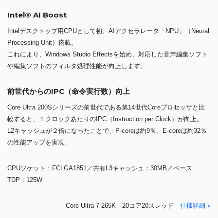
Intel® AI Boost
Intelデスクトップ用CPUとして初、AIアクセラレータ「NPU」（Neural
Processing Unit）搭載。
これにより、Windows Studio Effectsを始め、対応した音声編集ソフト
や編集ソフトのフィルタ処理性能が向上します。
前世代からのIPC（命令実行数）向上
Core Ultra 200Sシリーズの前世代である第14世代Coreプロセッサと比
較すると、１クロックあたりのIPC（Instruction per Clock）が向上。
L2キャッシュが２倍になったことで、P-coreは約9％、E-coreは約32％
の性能アップを実現。
CPUソケット：FCLGA1851／共有L3キャッシュ：30MB／ベース
TDP：125W
Core Ultra 7 265K 20コア20スレッド
仕様詳細 »