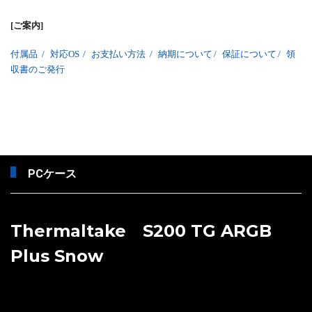
[ご案内]
付属品
/
対応OS
/
お支払い方法
/
納期について
/
保証について
/
領
収書のご発行
PCケース
Thermaltake S200 TG ARGB
Plus Snow