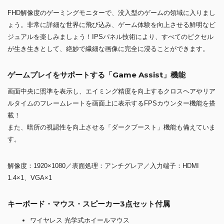
FHD解像度のゲーミングモニターで、没入型のゲームの領域に入りまし
ょう。非常に詳細な世界に飛び込み、ゲーム体験を向上させる鮮明なビ
ジュアルを楽しみましょう！IPSパネル技術により、すべてのピクセル
が生き生きとして、絶妙で繊細な画像に完全に浸ることができます。
ゲームプレイをサポートする「Game Assist」機能
画面中央に照準を表示し、エイミング精度を向上するクロスヘアやリア
ルタイムのフレームレートを画面上に表示するFPSカウンター機能を搭
載！
また、暗所の視認性を向上させる「ダークブースト」機能も備えていま
す。
解像度：1920×1080／表面処理：アンチグレア／入力端子：HDMI
1.4×1、VGA×1
キーボード・マウス・スピーカー3点セット付属
ワイヤレス 光学式ホイールマウス