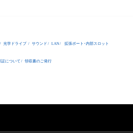
/
光学ドライブ
/
サウンド
/
LAN
/
拡張ポート･内部スロット
保証について
/
領収書のご発行