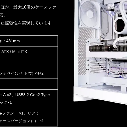
るほか、最大10個のケースファ
応。
れた拡張性を実現しています
き：481mm
TX / Mini ITX
ンチベイ(シャドウ) ×4+2
 ×2、USB3.2 Gen2 Type-
ック×1
oreファン） ×1、リア：
（ケースバージョン）） ×1