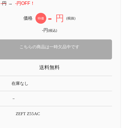
：
-円
→
-円OFF！
-
円
価格
(税抜)
特価
-円
(税込)
こちらの商品は一時欠品中です
送料無料
在庫なし
－
ZEFT Z55AC