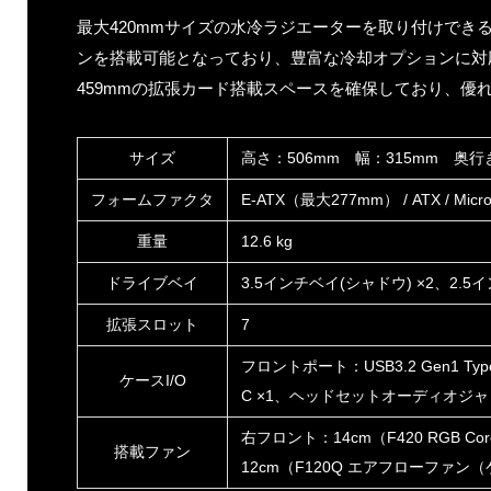
最大420mmサイズの水冷ラジエーターを取り付けでき
ンを搭載可能となっており、豊富な冷却オプションに対
459mmの拡張カード搭載スペースを確保しており、優
サイズ
高さ：506mm 幅：315mm 奥行
フォームファクタ
E-ATX（最大277mm） / ATX / Micro A
重量
12.6 kg
ドライブベイ
3.5インチベイ(シャドウ) ×2、2.5イ
拡張スロット
7
フロントポート：USB3.2 Gen1 Type-A
ケースI/O
C ×1、ヘッドセットオーディオジャ
右フロント：14cm（F420 RGB C
搭載ファン
12cm（F120Q エアフローファン