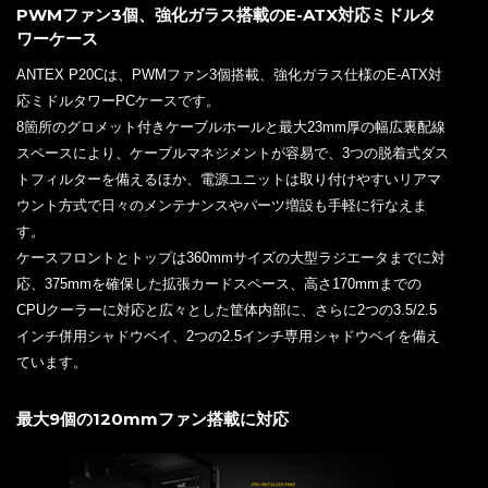
PWMファン3個、強化ガラス搭載のE-ATX対応ミドルタ
ワーケース
ANTEX P20Cは、PWMファン3個搭載、強化ガラス仕様のE-ATX対
応ミドルタワーPCケースです。
8箇所のグロメット付きケーブルホールと最大23mm厚の幅広裏配線
スペースにより、ケーブルマネジメントが容易で、3つの脱着式ダス
トフィルターを備えるほか、電源ユニットは取り付けやすいリアマ
ウント方式で日々のメンテナンスやパーツ増設も手軽に行なえま
す。
ケースフロントとトップは360mmサイズの大型ラジエータまでに対
応、375mmを確保した拡張カードスペース、高さ170mmまでの
CPUクーラーに対応と広々とした筐体内部に、さらに2つの3.5/2.5
インチ併用シャドウベイ、2つの2.5インチ専用シャドウベイを備え
ています。
最大9個の120mmファン搭載に対応