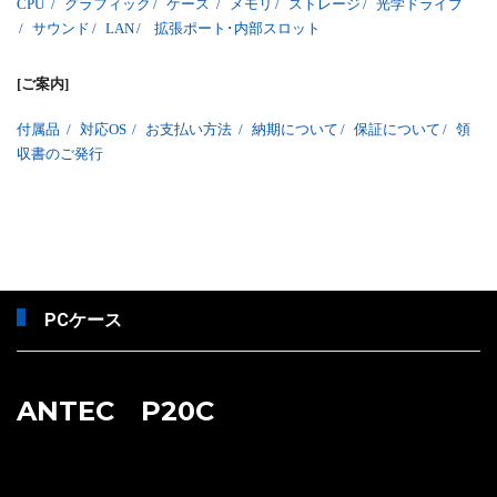
CPU
/
グラフィック
/
ケース
/
メモリ
/
ストレージ
/
光学ドライブ
/
サウンド
/
LAN
/
拡張ポート･内部スロット
[ご案内]
付属品
/
対応OS
/
お支払い方法
/
納期について
/
保証について
/
領
収書のご発行
PCケース
ANTEC P20C