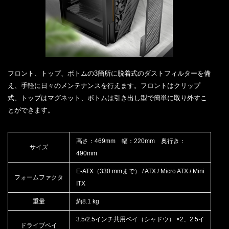
フロント、トップ、ボトムの3箇所に脱着式のダストフィルターを備
え、手軽に日々のメンテナンスを行えます。フロントはクリップ
式、トップはマグネット、ボトムは引き出し型で簡単に取り外すこ
とができます。
高さ：469mm 幅：220mm 奥行き：
サイズ
490mm
E-ATX（330 mmまで） / ATX / Micro ATX / Mini
フォームファクタ
ITX
重量
約8.1 kg
3.5/2.5インチ共用ベイ（シャドウ） ×2、2.5イ
ドライブベイ