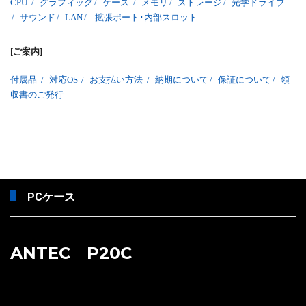
CPU
/
グラフィック
/
ケース
/
メモリ
/
ストレージ
/
光学ドライブ
/
サウンド
/
LAN
/
拡張ポート･内部スロット
[ご案内]
付属品
/
対応OS
/
お支払い方法
/
納期について
/
保証について
/
領
収書のご発行
PCケース
ANTEC P20C