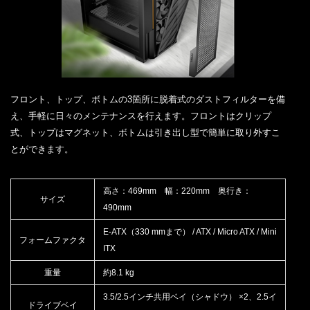
フロント、トップ、ボトムの3箇所に脱着式のダストフィルターを備
え、手軽に日々のメンテナンスを行えます。フロントはクリップ
式、トップはマグネット、ボトムは引き出し型で簡単に取り外すこ
とができます。
高さ：469mm 幅：220mm 奥行き：
サイズ
490mm
E-ATX（330 mmまで） / ATX / Micro ATX / Mini
フォームファクタ
ITX
重量
約8.1 kg
3.5/2.5インチ共用ベイ（シャドウ） ×2、2.5イ
ドライブベイ