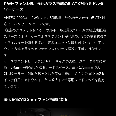
PWMファン3個、強化ガラス搭載のE-ATX対応ミドルタ
ワーケース
ANTEX P20Cは、PWMファン3個搭載、強化ガラス仕様のE-ATX対
応ミドルタワーPCケースです。
8箇所のグロメット付きケーブルホールと最大23mm厚の幅広裏配線
スペースにより、ケーブルマネジメントが容易で、3つの脱着式ダス
トフィルターを備えるほか、電源ユニットは取り付けやすいリアマ
ウント方式で日々のメンテナンスやパーツ増設も手軽に行なえま
す。
ケースフロントとトップは360mmサイズの大型ラジエータまでに対
応、375mmを確保した拡張カードスペース、高さ170mmまでの
CPUクーラーに対応と広々とした筐体内部に、さらに2つの3.5/2.5
インチ併用シャドウベイ、2つの2.5インチ専用シャドウベイを備え
ています。
最大9個の120mmファン搭載に対応