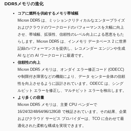
DDR5メモリの進化
コアに燃料を供給するメモリ帯域幅
Micron DDR5 は、ミッションクリティカルなエンタープライズ
およびクラウドのワークロードのパフォーマンスを大幅に向上
させ、帯域幅、拡張性、信頼性のレベル向上による恩恵をもた
らします。Micron DDR5 は、インメモリ データベース 2 に世界
記録のパフォーマンスを提供し、レコメンダー エンジンや生成
AI などの AI ワークロードに最適です。
信頼性の向上
Micron DDR5 メモリは、オンダイ エラー修正コード (ODECC)
や制限付き障害などの機能により、データ センター全体の信頼
性を向上させるように設計されています。ODECC は、シング
ルビット エラーを修正し、マルチビット エラーを検出します。
より多くの容量
Micron DDR5 メモリは、主要 CPU ベンダーで
16/24/32/48/64/96/128GB で検証されています。その結果、企業
およびクラウド サービス プロバイダーは、TCO に合わせて最
適化された柔軟な構成を実現できます。