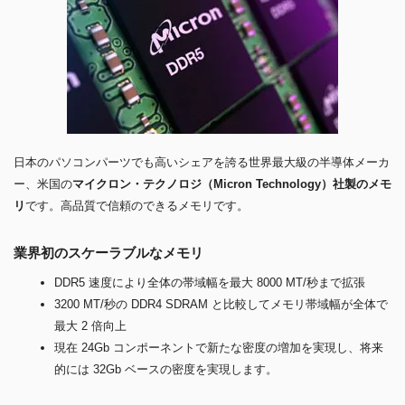
日本のパソコンパーツでも高いシェアを誇る世界最大級の半導体メーカ
ー、米国の
マイクロン・テクノロジ（Micron Technology）社製のメモ
リ
です。高品質で信頼のできるメモリです。
業界初のスケーラブルなメモリ
DDR5 速度により全体の帯域幅を最大 8000 MT/秒まで拡張
3200 MT/秒の DDR4 SDRAM と比較してメモリ帯域幅が全体で
最大 2 倍向上
現在 24Gb コンポーネントで新たな密度の増加を実現し、将来
的には 32Gb ベースの密度を実現します。