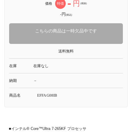
-
円
価格
特価
(税抜)
-円
(税込)
こちらの商品は一時欠品中です
送料無料
在庫
在庫なし
納期
－
商品名
EFFA G08IB
■インテル® Core™Ultra 7-265KF プロセッサ