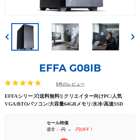
EFFA G08IB
5件のレビュー
EFFAシリーズ[送料無料!] クリエイター向けPC/人気
VGA/BTOパソコン/大容量64GBメモリ/水冷/高速SSD
セール特価
通常：
-円
→
-円OFF！