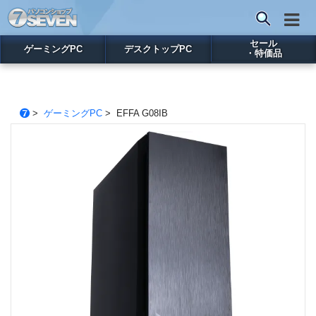
セール
ゲーミングPC
デスクトップPC
・特価品
>
ゲーミングPC
> EFFA G08IB