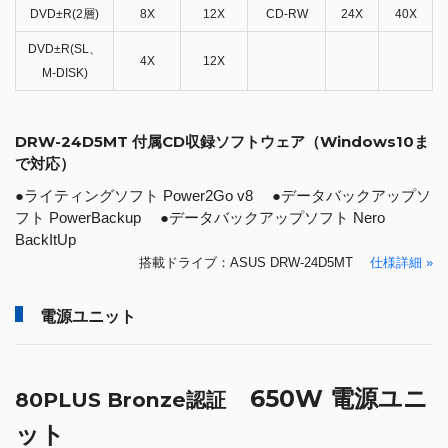
DVD±R(2層)
8X
12X
CD-RW
24X
40X
DVD±R(SL、
4X
12X
M-DISK)
DRW-24D5MT 付属CD収録ソフトウェア（Windows10ま
で対応）
●ライティングソフト Power2Go v8 ●データバックアップソ
フト PowerBackup ●データバックアップソフト Nero
BackItUp
搭載ドライブ：ASUS DRW-24D5MT
仕様詳細 »
電源ユニット
650W 電源ユニ
80PLUS Bronze認証
ット