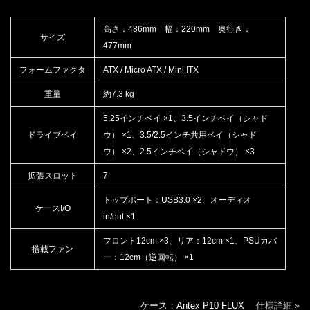
高さ：486mm 幅：220mm 奥行き：
サイズ
477mm
フォームファクタ
ATX / Micro ATX / Mini ITX
重量
約7.3 kg
5.25インチベイ ×1、3.5インチベイ（シャド
ドライブベイ
ウ） ×1、3.5/2.5インチ共用ベイ（シャド
ウ） ×2、2.5インチベイ（シャドウ） ×3
拡張スロット
7
トップポート：USB3.0 ×2、オーディオ
ケースI/O
in/out ×1
フロント12cm ×3、リア：12cm ×1、PSUカバ
搭載ファン
ー：12cm（逆回転） ×1
ケース：Antex P10 FLUX
仕様詳細 »