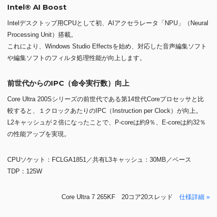
Intel® AI Boost
Intelデスクトップ用CPUとして初、AIアクセラレータ「NPU」（Neural
Processing Unit）搭載。
これにより、Windows Studio Effectsを始め、対応した音声編集ソフト
や編集ソフトのフィルタ処理性能が向上します。
前世代からのIPC（命令実行数）向上
Core Ultra 200Sシリーズの前世代である第14世代Coreプロセッサと比
較すると、１クロックあたりのIPC（Instruction per Clock）が向上。
L2キャッシュが２倍になったことで、P-coreは約9％、E-coreは約32％
の性能アップを実現。
CPUソケット：FCLGA1851／共有L3キャッシュ：30MB／ベース
TDP：125W
Core Ultra 7 265KF 20コア20スレッド
仕様詳細 »