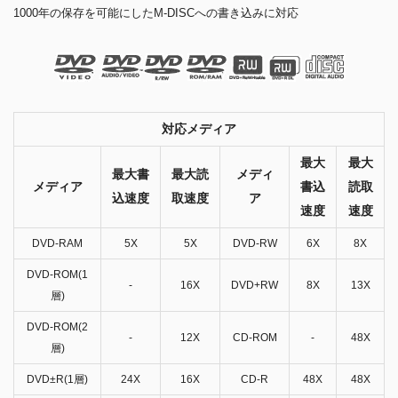
1000年の保存を可能にしたM-DISCへの書き込みに対応
対応メディア
最大
最大
最大書
最大読
メディ
メディア
書込
読取
込速度
取速度
ア
速度
速度
DVD-RAM
5X
5X
DVD-RW
6X
8X
DVD-ROM(1
-
16X
DVD+RW
8X
13X
層)
DVD-ROM(2
-
12X
CD-ROM
-
48X
層)
DVD±R(1層)
24X
16X
CD-R
48X
48X