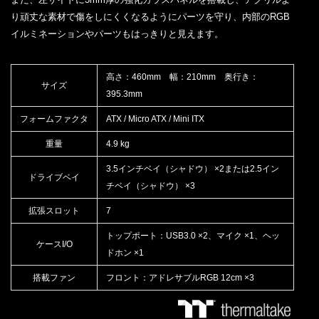
り頑丈な素材で傷をしにくくなるようにパーツを守り、内部のRGB
イルミネーションやパーツもはっきりと見えます。
高さ：460mm 幅：210mm 奥行き：
サイズ
395.3mm
フォームファクタ
ATX / Micro ATX / Mini ITX
重量
4.9 kg
3.5インチベイ（シャドウ） ×2または2.5イン
ドライブベイ
チベイ（シャドウ） ×3
拡張スロット
7
トップポート：USB3.0 ×2、マイク ×1、ヘッ
ケースI/O
ドホン ×1
搭載ファン
フロント：アドレサブルRGB 12cm ×3