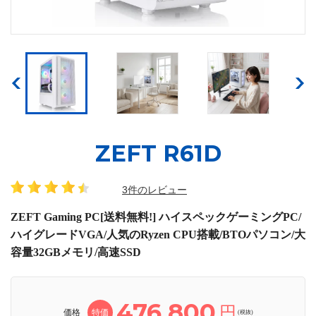
ZEFT R61D
3件のレビュー
ZEFT Gaming PC[送料無料!] ハイスペックゲーミングPC/
ハイグレードVGA/人気のRyzen CPU搭載/BTOパソコン/大
容量32GBメモリ/高速SSD
476,800
円
価格
特価
(税抜)