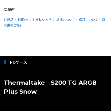
[ご案内]
付属品
/
対応OS
/
お支払い方法
/
納期について
/
保証について
/
領
収書のご発行
PCケース
Thermaltake S200 TG ARGB
Plus Snow