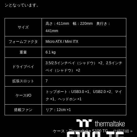
ンとなっています。
高さ：411mm 幅：220mm 奥行き：
サイズ
441mm
フォームファクタ
Micro ATX / Mini ITX
重量
6.1 kg
3.5/2.5インチベイ（シャドウ） ×2、2.5インチ
ドライブベイ
ベイ（シャドウ） ×2
拡張スロット
7
トップポート：USB3.0 ×1、USB2.0 ×2、マイ
ケースI/O
ク ×1、ヘッドホン ×1
搭載ファン
リア：12cm ×1
ケース：Thermaltake S100 TG
仕様詳細 »