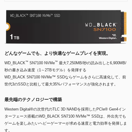
どんなゲームでも、より快適なゲームプレイを実現。
™
™
WD_BLACK
SN7100 NVMe
最大7,250MB/秒の読み出しと6,900MB/
秒の書き込み速度（1～2TBモデル）を発揮する
WD_BLACK SN7100 NVMe™ SSDならゲームをさらに高速化して、前
世代3のSSDと比較して最大35%パフォーマンスが強化されます。
最先端のテクノロジーで構築
Western Digital®の次世代のTLC 3D NANDを採用したPCIe® Gen4イン
ターフェース搭載のWD_BLACK SN7100 NVMe™ SSDは、外出先でも
ゲームを楽しみたいヘビーゲーマーが求める速度と電力効率を発揮しま
す。