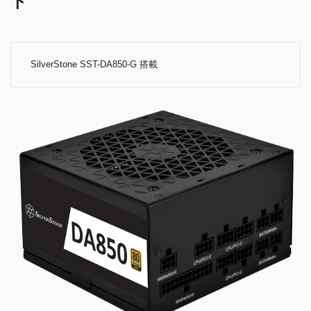
ト
SilverStone SST-DA850-G 搭載