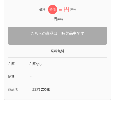
-
円
価格
特価
(税抜)
-円
(税込)
こちらの商品は一時欠品中です
送料無料
在庫
在庫なし
納期
－
商品名
ZEFT Z55HJ