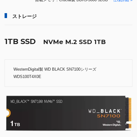
ストレージ
1TB SSD
NVMe M.2 SSD 1TB
WesternDigital製 WD BLACK SN7100シリーズ
WDS100T4X0E