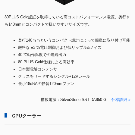
80PLUS Gold認証を取得している高コストパフォーマンス電源。奥行き
も140mmとコンパクトで扱いやすいサイズです。
奥行140ｍｍというコンパクト設計によって簡単に取り付け可能
厳格な ±3 %電圧制御および低リップル&ノイズ
40 ℃動作温度での連続出力
80 PLUS Gold仕様による高効率
日本製電解コンデンサ
クラスをリードするシングル+12Vレール
最小18dBAの静音120mmファン
搭載電源：SilverStone SST-DA850-G
仕様詳細 »
CPUクーラー