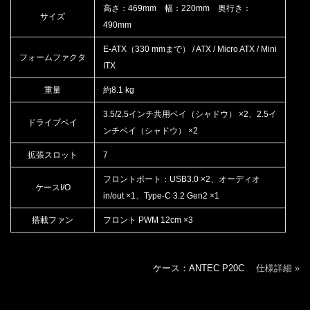
高さ：469mm 幅：220mm 奥行き：
サイズ
490mm
E-ATX（330 mmまで） / ATX / Micro ATX / Mini
フォームファクタ
ITX
重量
約8.1 kg
3.5/2.5インチ共用ベイ（シャドウ） ×2、2.5イ
ドライブベイ
ンチベイ（シャドウ） ×2
拡張スロット
7
フロントポート：USB3.0 ×2、オーディオ
ケースI/O
in/out ×1、Type-C 3.2 Gen2 ×1
搭載ファン
フロント PWM 12cm ×3
ケース：ANTEC P20C
仕様詳細 »