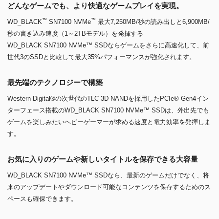
どんなゲームでも、より快適なゲームプレイを実現。
™
™
WD_BLACK
SN7100 NVMe
最大7,250MB/秒の読み出しと6,900MB/
秒の書き込み速度（1～2TBモデル）を発揮する
WD_BLACK SN7100 NVMe™ SSDならゲームをさらに高速化して、前
世代3のSSDと比較して最大35%パフォーマンスが強化されます。
最先端のテクノロジーで構築
Western Digital®の次世代のTLC 3D NANDを採用したPCIe® Gen4イン
ターフェース搭載のWD_BLACK SN7100 NVMe™ SSDは、外出先でも
ゲームを楽しみたいヘビーゲーマーが求める速度と電力効率を発揮しま
す。
お気に入りのゲームや新しいタイトルを保存できる大容量
WD_BLACK SN7100 NVMe™ SSDなら、最新のゲームだけでなく、将
来のアップデートやダウンロード可能なコンテンツを保存するためのス
ペースも確保できます。