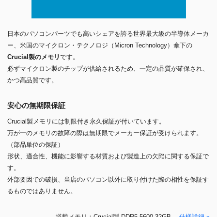
日本のパソコンパーツでも高いシェアを誇る世界最大級の半導体メーカ
ー、米国のマイクロン・テクノロジ（Micron Technology）傘下の
Crucial製のメモリ
です。
必ずマイクロン製のチップが供給されるため、一定の品質が確保され、
かつ高品質です。
安心の無期限保証
Crucial製メモリには制限付き永久保証が付いています。
万が一のメモリの故障の際は無期限でメーカー保証が受けられます。
（部品単位の保証）
形状、適合性、機能に影響する材質および製造上の欠陥に関する保証で
す。
外部要因での破損、当店のパソコン以外に取り付けた際の相性を保証す
るものではありません。
搭載メモリ：Crucial製 DDR5-5600 32GB
仕様詳細 »