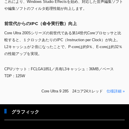
これにより、Windows Studio Effectsを始め、対応した音声編集ソフト
や編集ソフトのフィルタ処理性能が向上します。
前世代からのIPC（命令実行数）向上
Core Ultra 200Sシリーズの前世代である第14世代Coreプロセッサと比
較すると、１クロックあたりのIPC（Instruction per Clock）が向上。
L2キャッシュが２倍になったことで、P-coreは約9％、E-coreは約32％
の性能アップを実現。
CPUソケット：FCLGA1851／共有L3キャッシュ：36MB／ベース
TDP：125W
Core Ultra 9 285 24コア24スレッド
仕様詳細 »
グラフィック