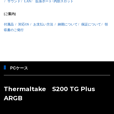
/
サウンド
/
LAN
/
拡張ポート･内部スロット
[ご案内]
付属品
/
対応OS
/
お支払い方法
/
納期について
/
保証について
/
領
収書のご発行
PCケース
Thermaltake S200 TG Plus
ARGB