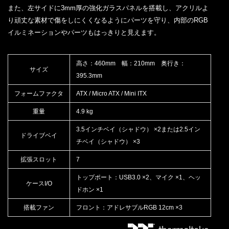
また、左サイドに3mm厚の強化ガラスパネルを搭載し、アクリルよ
り頑丈な素材で傷をしにくくなるようにパーツを守り、内部のRGB
イルミネーションやパーツもはっきりと見えます。
高さ：460mm 幅：210mm 奥行き：
サイズ
395.3mm
フォームファクタ
ATX / Micro ATX / Mini ITX
重量
4.9 kg
3.5インチベイ（シャドウ） ×2または2.5イン
ドライブベイ
チベイ（シャドウ） ×3
拡張スロット
7
トップポート：USB3.0 ×2、マイク ×1、ヘッ
ケースI/O
ドホン ×1
搭載ファン
フロント：アドレサブルRGB 12cm ×3