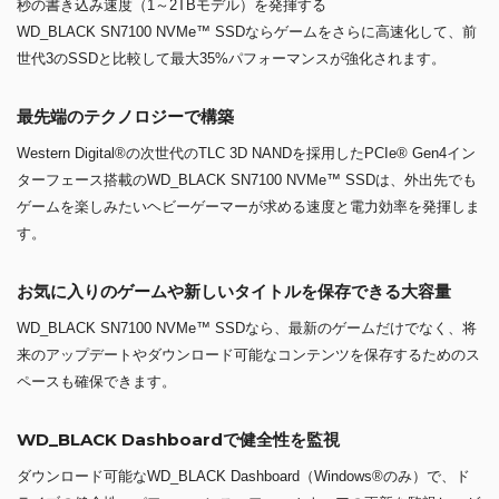
秒の書き込み速度（1～2TBモデル）を発揮する
WD_BLACK SN7100 NVMe™ SSDならゲームをさらに高速化して、前
世代3のSSDと比較して最大35%パフォーマンスが強化されます。
最先端のテクノロジーで構築
Western Digital®の次世代のTLC 3D NANDを採用したPCIe® Gen4イン
ターフェース搭載のWD_BLACK SN7100 NVMe™ SSDは、外出先でも
ゲームを楽しみたいヘビーゲーマーが求める速度と電力効率を発揮しま
す。
お気に入りのゲームや新しいタイトルを保存できる大容量
WD_BLACK SN7100 NVMe™ SSDなら、最新のゲームだけでなく、将
来のアップデートやダウンロード可能なコンテンツを保存するためのス
ペースも確保できます。
WD_BLACK Dashboardで健全性を監視
ダウンロード可能なWD_BLACK Dashboard（Windows®のみ）で、ド