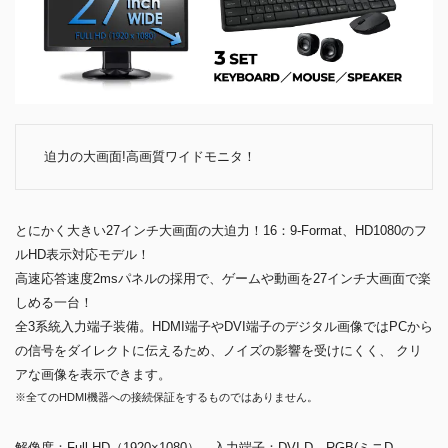
迫力の大画面!高画質ワイドモニタ！
とにかく大きい27インチ大画面の大迫力！16：9-Format、HD1080のフ
ルHD表示対応モデル！
高速応答速度2msパネルの採用で、ゲームや動画を27インチ大画面で楽
しめる一台！
全3系統入力端子装備。HDMI端子やDVI端子のデジタル画像ではPCから
の信号をダイレクトに伝えるため、ノイズの影響を受けにくく、 クリ
アな画像を表示できます。
※全てのHDMI機器への接続保証をするものではありません。
解像度：Full HD（1920×1080） 入力端子：DVI-D、RGB(ミニD-