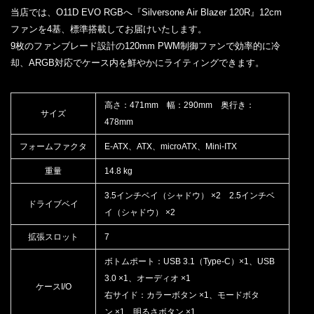
当店では、O11D EVO RGBへ『Silversone Air Blazer 120R』12cm
ファンを4基、標準搭載してお届けいたします。
9枚のファンブレード設計の120mm PWM制御ファンで効率的に冷
却、ARGB対応でケース内を鮮やかにライティングできます。
高さ：471mm 幅：290mm 奥行き：
サイズ
478mm
フォームファクタ
E-ATX、ATX、microATX、Mini-ITX
重量
14.8 kg
3.5インチベイ（シャドウ） ×2 2.5インチベ
ドライブベイ
イ（シャドウ） ×2
拡張スロット
7
ボトムポート：USB 3.1（Type-C）×1、USB
3.0 ×1、オーディオ ×1
ケースI/O
右サイド：カラーボタン ×1、モードボタ
ン ×1、明るさボタン ×1