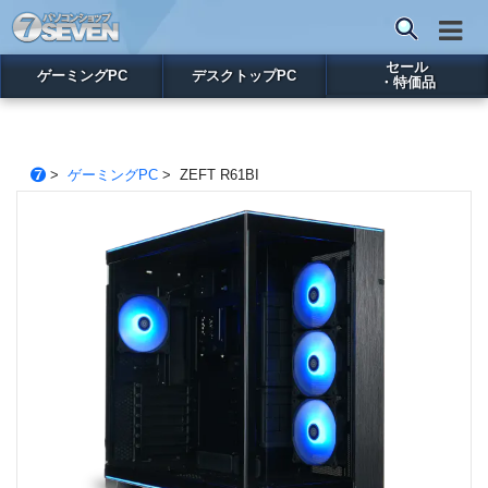
セール
ゲーミングPC
デスクトップPC
・特価品
>
ゲーミングPC
> ZEFT R61BI