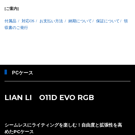
[ご案内]
付属品
/
対応OS
/
お支払い方法
/
納期について
/
保証について
/
領
収書のご発行
PCケース
LIAN LI O11D EVO RGB
シームレスにライティングを楽しむ！自由度と拡張性を高
めたPCケース