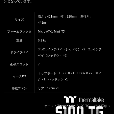
ンとなっています。
高さ：411mm 幅：220mm 奥行き：
サイズ
441mm
フォームファクタ
Micro ATX / Mini ITX
重量
6.1 kg
3.5/2.5インチベイ（シャドウ） ×2、2.5インチ
ドライブベイ
ベイ（シャドウ） ×2
拡張スロット
7
トップポート：USB3.0 ×1、USB2.0 ×2、マイ
ケースI/O
ク ×1、ヘッドホン ×1
搭載ファン
リア：12cm ×1
ケース：Thermaltake S100 TG
仕様詳細 »