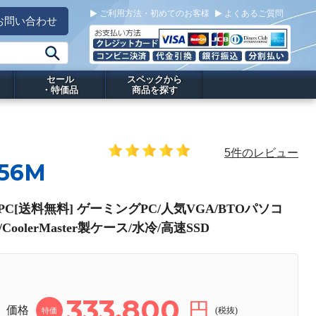
ご利用方法・初めてのお客様
よくあるご質問
お問い合わせ
セール
スペックから
・特価品
商品を探す
5件のレビュー
Z56M
ng PC[送料無料] ゲーミングPC/人気VGA/BTOパソコ
CoolerMaster製ケース/水冷/高速SSD
333,800
円
価格
(税抜)
特価