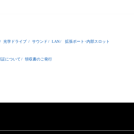
/
光学ドライブ
/
サウンド
/
LAN
/
拡張ポート･内部スロット
保証について
/
領収書のご発行