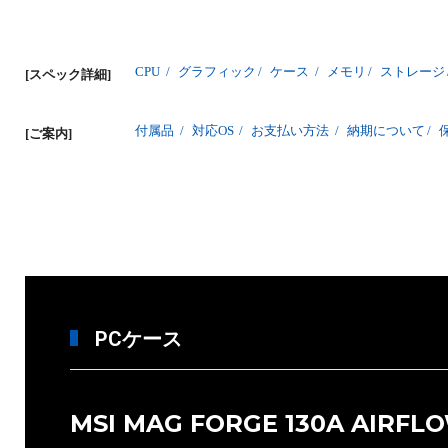
CPU
/
グラフィック
/
ケース
/
メモリ
/
ストレージ
[スペック詳細]
付属品
/
対応OS
/
お支払い方法
/
納期について
/
[ご案内]
PCケース
MSI MAG FORGE 130A AIRFL