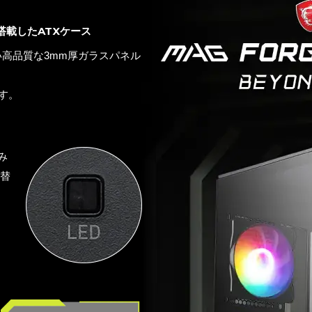
搭載したATXケース
の高い高品質な3mm厚ガラスパネル
す。
み
り替