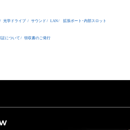
/
光学ドライブ
/
サウンド
/
LAN
/
拡張ポート･内部スロット
保証について
/
領収書のご発行
OW