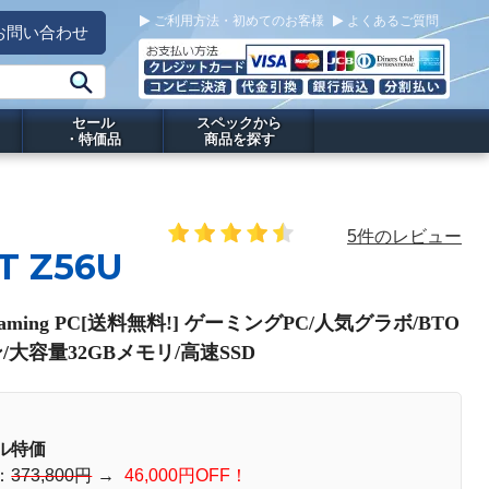
ご利用方法・初めてのお客様
よくあるご質問
お問い合わせ
セール
スペックから
・特価品
商品を探す
5件のレビュー
T Z56U
Gaming PC[送料無料!] ゲーミングPC/人気グラボ/BTO
/大容量32GBメモリ/高速SSD
ル特価
：
373,800円
→
46,000円OFF！