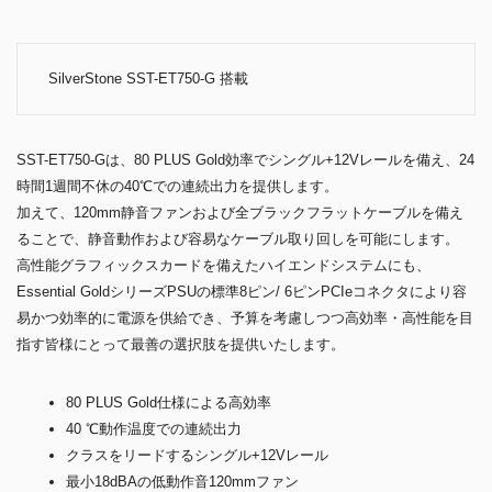
SilverStone SST-ET750-G 搭載
SST-ET750-Gは、80 PLUS Gold効率でシングル+12Vレールを備え、24
時間1週間不休の40℃での連続出力を提供します。
加えて、120mm静音ファンおよび全ブラックフラットケーブルを備え
ることで、静音動作および容易なケーブル取り回しを可能にします。
高性能グラフィックスカードを備えたハイエンドシステムにも、
Essential GoldシリーズPSUの標準8ピン/ 6ピンPCIeコネクタにより容
易かつ効率的に電源を供給でき、予算を考慮しつつ高効率・高性能を目
指す皆様にとって最善の選択肢を提供いたします。
80 PLUS Gold仕様による高効率
40 ℃動作温度での連続出力
クラスをリードするシングル+12Vレール
最小18dBAの低動作音120mmファン