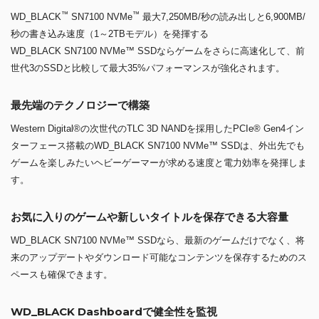
™
™
WD_BLACK
SN7100 NVMe
最大7,250MB/秒の読み出しと6,900MB/
秒の書き込み速度（1～2TBモデル）を発揮する
WD_BLACK SN7100 NVMe™ SSDならゲームをさらに高速化して、前
世代3のSSDと比較して最大35%パフォーマンスが強化されます。
最先端のテクノロジーで構築
Western Digital®の次世代のTLC 3D NANDを採用したPCIe® Gen4イン
ターフェース搭載のWD_BLACK SN7100 NVMe™ SSDは、外出先でも
ゲームを楽しみたいヘビーゲーマーが求める速度と電力効率を発揮しま
す。
お気に入りのゲームや新しいタイトルを保存できる大容量
WD_BLACK SN7100 NVMe™ SSDなら、最新のゲームだけでなく、将
来のアップデートやダウンロード可能なコンテンツを保存するためのス
ペースも確保できます。
WD_BLACK Dashboardで健全性を監視