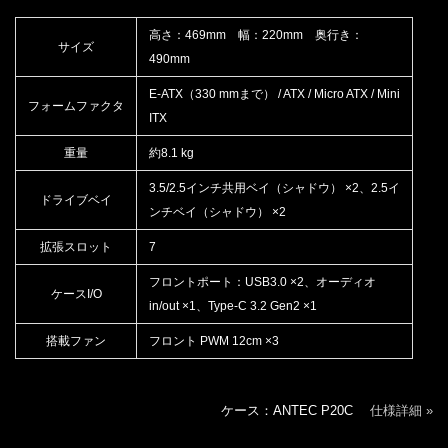
高さ：469mm 幅：220mm 奥行き：
サイズ
490mm
E-ATX（330 mmまで） / ATX / Micro ATX / Mini
フォームファクタ
ITX
重量
約8.1 kg
3.5/2.5インチ共用ベイ（シャドウ） ×2、2.5イ
ドライブベイ
ンチベイ（シャドウ） ×2
拡張スロット
7
フロントポート：USB3.0 ×2、オーディオ
ケースI/O
in/out ×1、Type-C 3.2 Gen2 ×1
搭載ファン
フロント PWM 12cm ×3
ケース：ANTEC P20C
仕様詳細 »