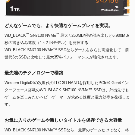
どんなゲームでも、より快適なゲームプレイを実現。
™
™
WD_BLACK
SN7100 NVMe
最大7,250MB/秒の読み出しと6,900MB/
秒の書き込み速度（1～2TBモデル）を発揮する
WD_BLACK SN7100 NVMe™ SSDならゲームをさらに高速化して、前
世代3のSSDと比較して最大35%パフォーマンスが強化されます。
最先端のテクノロジーで構築
Western Digital®の次世代のTLC 3D NANDを採用したPCIe® Gen4イン
ターフェース搭載のWD_BLACK SN7100 NVMe™ SSDは、外出先でも
ゲームを楽しみたいヘビーゲーマーが求める速度と電力効率を発揮しま
す。
お気に入りのゲームや新しいタイトルを保存できる大容量
WD_BLACK SN7100 NVMe™ SSDなら、最新のゲームだけでなく、将