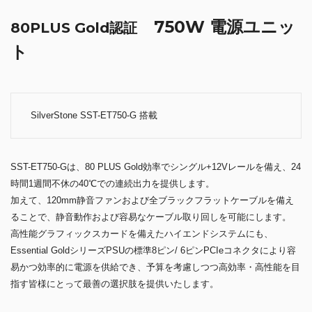
750W 電源ユニッ
80PLUS Gold認証
ト
SilverStone SST-ET750-G 搭載
SST-ET750-Gは、80 PLUS Gold効率でシングル+12Vレールを備え、24
時間1週間不休の40℃での連続出力を提供します。
加えて、120mm静音ファンおよび全ブラックフラットケーブルを備え
ることで、静音動作および容易なケーブル取り回しを可能にします。
高性能グラフィックスカードを備えたハイエンドシステムにも、
Essential GoldシリーズPSUの標準8ピン/ 6ピンPCIeコネクタにより容
易かつ効率的に電源を供給でき、予算を考慮しつつ高効率・高性能を目
指す皆様にとって最善の選択肢を提供いたします。