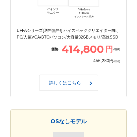
27インチ
Windows
モニター
11Home
インストール済み
EFFAシリーズ[送料無料!] ハイスペッククリエイター向け
PC/人気VGA/BTOパソコン/大容量32GBメモリ/高速SSD
414,800
円
価格
(税抜)
456,280円
(税込)
詳しくはこちら
OSなしモデル