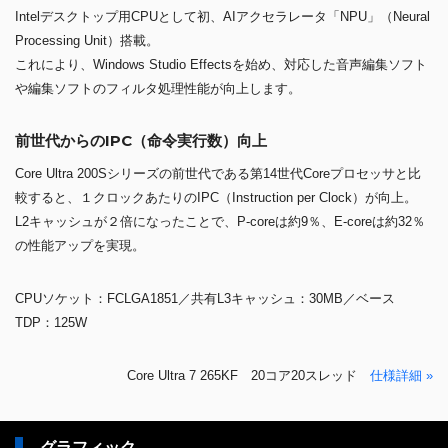
Intelデスクトップ用CPUとして初、AIアクセラレータ「NPU」（Neural
Processing Unit）搭載。
これにより、Windows Studio Effectsを始め、対応した音声編集ソフト
や編集ソフトのフィルタ処理性能が向上します。
前世代からのIPC（命令実行数）向上
Core Ultra 200Sシリーズの前世代である第14世代Coreプロセッサと比
較すると、１クロックあたりのIPC（Instruction per Clock）が向上。
L2キャッシュが２倍になったことで、P-coreは約9％、E-coreは約32％
の性能アップを実現。
CPUソケット：FCLGA1851／共有L3キャッシュ：30MB／ベース
TDP：125W
Core Ultra 7 265KF 20コア20スレッド
仕様詳細 »
グラフィック