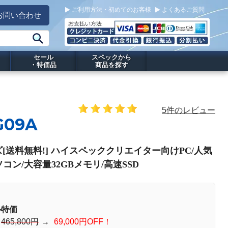
ご利用方法・初めてのお客様
よくあるご質問
お問い合わせ
セール
スペックから
・特価品
商品を探す
5件のレビュー
G09A
ズ[送料無料!] ハイスペッククリエイター向けPC/人気
ソコン/大容量32GBメモリ/高速SSD
ル特価
：
465,800円
→
69,000円OFF！