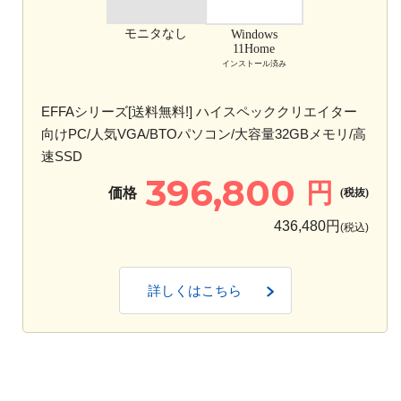
モニタなし
Windows
11Home
インストール済み
EFFAシリーズ[送料無料!] ハイスペッククリエイター
向けPC/人気VGA/BTOパソコン/大容量32GBメモリ/高
速SSD
396,800
円
価格
(税抜)
436,480円
(税込)
詳しくはこちら