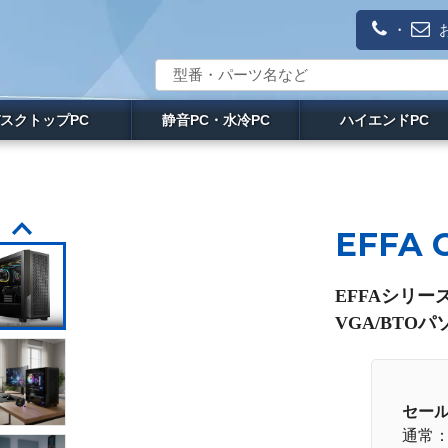
・
スクトップPC
静音PC・水冷PC
ハイエンドPC
EFFA 
EFFAシリー
VGA/BTOパ
セー
通常