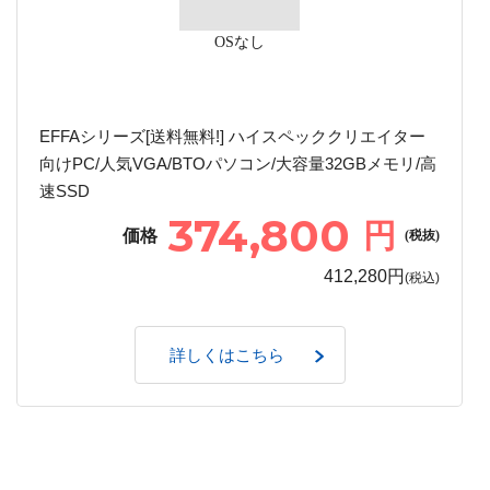
OSなし
EFFAシリーズ[送料無料!] ハイスペッククリエイター
向けPC/人気VGA/BTOパソコン/大容量32GBメモリ/高
速SSD
374,800
円
価格
(税抜)
412,280円
(税込)
詳しくはこちら