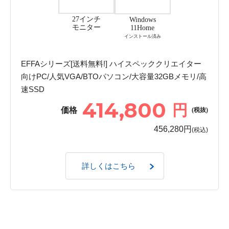
27インチ
Windows
モニター
11Home
インストール済み
EFFAシリーズ[送料無料!] ハイスペッククリエイター
向けPC/人気VGA/BTOパソコン/大容量32GBメモリ/高
速SSD
414,800
円
価格
(税抜)
456,280円
(税込)
詳しくはこちら