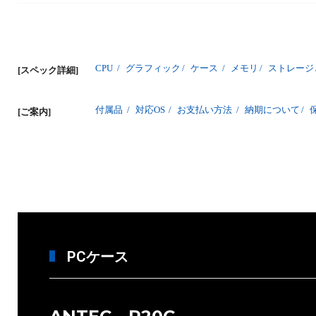
CPU
/
グラフィック
/
ケース
/
メモリ
/
ストレージ
[スペック詳細]
付属品
/
対応OS
/
お支払い方法
/
納期について
/
[ご案内]
PCケース