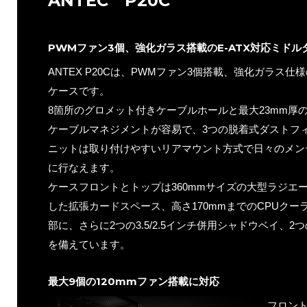
ANTEC P20C
PWMファン3個、強化ガラス搭載のE-ATX対応ミドル
ANTEX P20Cは、PWMファン3個搭載、強化ガラス仕様
ケースです。
8箇所のグロメット付きケーブルホールと最大23mm厚
ケーブルマネジメントが容易で、3つの脱着式ダストフ
ニットは取り付けやすいリアマウント方式で日々のメン
に行なえます。
ケースフロントとトップは360mmサイズの大型ラジエー
した拡張カードスペース、高さ170mmまでのCPUク
部に、さらに2つの3.5/2.5インチ併用シャドウベイ、2
を備えています。
最大9個の120mmファン搭載に対応
フロント