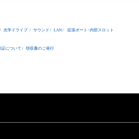
/
光学ドライブ
/
サウンド
/
LAN
/
拡張ポート･内部スロット
保証について
/
領収書のご発行