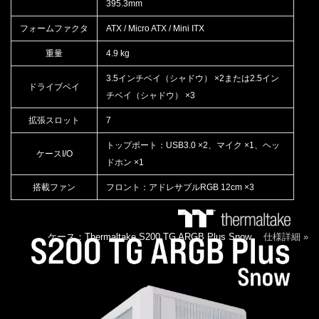
395.3mm
フォームファクタ
ATX / Micro ATX / Mini ITX
重量
4.9 kg
3.5インチベイ（シャドウ） ×2または2.5イン
ドライブベイ
チベイ（シャドウ） ×3
拡張スロット
7
トップポート：USB3.0 ×2、マイク ×1、ヘッ
ケースI/O
ドホン ×1
搭載ファン
フロント：アドレサブルRGB 12cm ×3
ケース：Thermaltake S200 TG ARGB Plus Snow
仕様詳細 »