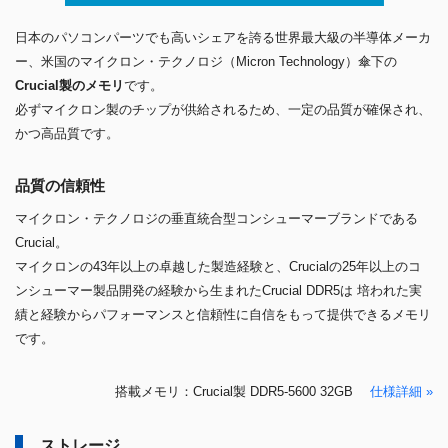
日本のパソコンパーツでも高いシェアを誇る世界最大級の半導体メーカ
ー、米国のマイクロン・テクノロジ（Micron Technology）傘下の
Crucial製のメモリ
です。
必ずマイクロン製のチップが供給されるため、一定の品質が確保され、
かつ高品質です。
品質の信頼性
マイクロン・テクノロジの垂直統合型コンシューマーブランドである
Crucial。
マイクロンの43年以上の卓越した製造経験と、Crucialの25年以上のコ
ンシューマー製品開発の経験から生まれたCrucial DDR5は 培われた実
績と経験からパフォーマンスと信頼性に自信をもって提供できるメモリ
です。
搭載メモリ：Crucial製 DDR5-5600 32GB
仕様詳細 »
ストレージ