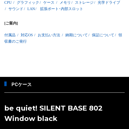
CPU
/
グラフィック
/
ケース
/
メモリ
/
ストレージ
/
光学ドライブ
/
サウンド
/
LAN
/
拡張ポート･内部スロット
[ご案内]
付属品
/
対応OS
/
お支払い方法
/
納期について
/
保証について
/
領
収書のご発行
PCケース
be quiet! SILENT BASE 802
Window black