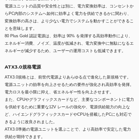
電源ユニットの品質や安全性とは別に、電力変換効率は、コンセントか
らPC内部のシステムへ如何に効率よく電力を供給できるかに関わり、
変換効率の高さは、より少ない電力でシステムを動かすことができるこ
とを意味します。
80 Plus Gold 認証電源は、効率は 90% を発揮する高効率動作により、
エネルギー消費、ノイズ、温度が低減され、電力変換中に無駄になるエ
ネルギーが減少するため、ユーザーの運用コストも低減できます。
ATX3.0規格電源
ATX3.0規格とは、前世代電源よりあらゆる点で進化した新規格です。
電源ユニットの効率を向上させるための要件が強化され高効率を発揮。
電力ロスを最小限に抑え、省エネルギー性を向上させます。
また、CPUやグラフィックスカードなど、主要なコンポーネントに電力
を供給するために重要な12V レールの強化や、電源供給能力の向上な
ど、ハイエンドグラフィックスカードやCPUを搭載したPCにも対応で
きるように改良されました。
ATX3.0準拠の電源ユニットを選ぶことで、より高効率で安定した電力
供給が期待できます。