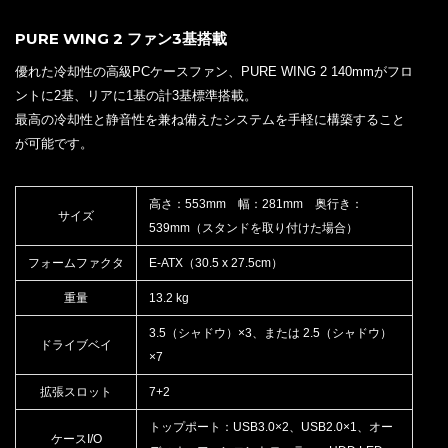
PURE WING 2 ファン3基搭載
優れた冷却性の高級PCケースファン、PURE WING 2 140mmがフロ
ントに2基、リアに1基の計3基標準搭載。
最高の冷却性と静音性を兼ね備えたシステムを手軽に構築すること
が可能です。
高さ：553mm 幅：281mm 奥行き：
サイズ
539mm（スタンドを取り付けた場合）
フォームファクタ
E-ATX（30.5 x 27.5cm）
重量
13.2 kg
3.5（シャドウ）×3、または 2.5（シャドウ）
ドライブベイ
×7
拡張スロット
7+2
トップポート：USB3.0×2、USB2.0×1、オー
ケースI/O