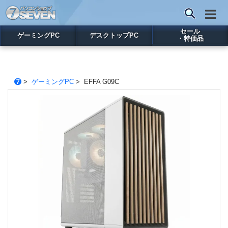
セール
ゲーミングPC
デスクトップPC
・特価品
>
ゲーミングPC
> EFFA G09C