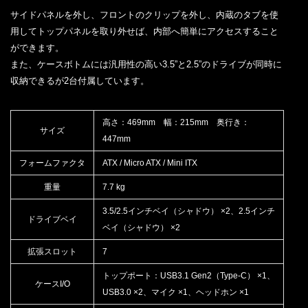
サイドパネルを外し、フロントのクリップを外し、内蔵のタブを使
用してトップパネルを取り外せば、内部へ簡単にアクセスすること
ができます。
また、ケースボトムには汎用性の高い3.5”と2.5”のドライブが同時に
収納できるが2台付属しています。
高さ：469mm 幅：215mm 奥行き：
サイズ
447mm
フォームファクタ
ATX / Micro ATX / Mini ITX
重量
7.7 kg
3.5/2.5インチベイ（シャドウ） ×2、2.5インチ
ドライブベイ
ベイ（シャドウ） ×2
拡張スロット
7
トップポート：USB3.1 Gen2（Type-C） ×1、
ケースI/O
USB3.0 ×2、マイク ×1、ヘッドホン ×1