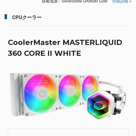
搭載電源：SilverStone DA850R Gold
仕様詳細 »
CPUクーラー
CoolerMaster MASTERLIQUID
360 CORE II WHITE