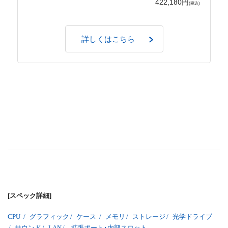
422,180円
(税込)
詳しくはこちら
[スペック詳細]
CPU
/
グラフィック
/
ケース
/
メモリ
/
ストレージ
/
光学ドライブ
/
サウンド
/
LAN
/
拡張ポート･内部スロット