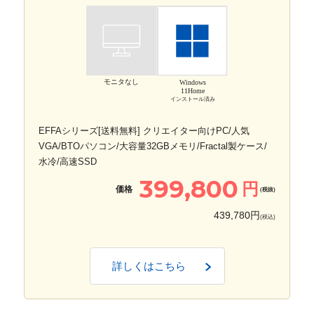
モニタなし
Windows
11Home
インストール済み
EFFAシリーズ[送料無料] クリエイター向けPC/人気
VGA/BTOパソコン/大容量32GBメモリ/Fractal製ケース/
水冷/高速SSD
399,800
円
価格
(税抜)
439,780円
(税込)
詳しくはこちら