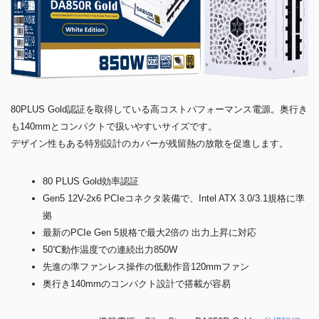
80PLUS Gold認証を取得している高コストパフォーマンス電源。奥行き
も140mmとコンパクトで扱いやすいサイズです。
デザイン性もある特別設計のカバーが残留熱の放散を促進します。
80 PLUS Gold効率認証
Gen5 12V-2x6 PCIeコネクタ装備で、Intel ATX 3.0/3.1規格に準
拠
最新のPCIe Gen 5規格で最大2倍の 出力上昇に対応
50℃動作温度での連続出力850W
先進の準ファンレス操作の低動作音120mmファン
奥行き140mmのコンパクト設計で搭載が容易