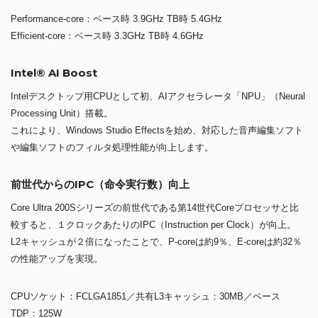
Performance-core：ベース時 3.9GHz TB時 5.4GHz
Efficient-core：ベース時 3.3GHz TB時 4.6GHz
Intel® AI Boost
Intelデスクトップ用CPUとして初、AIアクセラレータ「NPU」（Neural
Processing Unit）搭載。
これにより、Windows Studio Effectsを始め、対応した音声編集ソフト
や編集ソフトのフィルタ処理性能が向上します。
前世代からのIPC（命令実行数）向上
Core Ultra 200Sシリーズの前世代である第14世代Coreプロセッサと比
較すると、１クロックあたりのIPC（Instruction per Clock）が向上。
L2キャッシュが２倍になったことで、P-coreは約9％、E-coreは約32％
の性能アップを実現。
CPUソケット：FCLGA1851／共有L3キャッシュ：30MB／ベース
TDP：125W