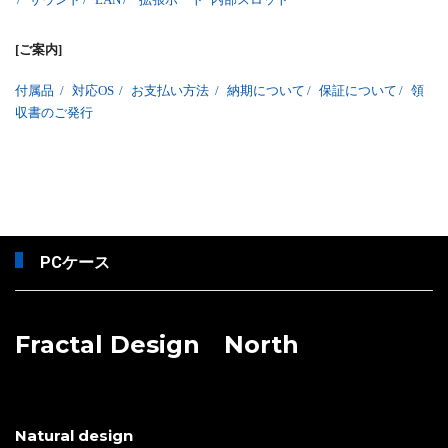
[ご案内]
付属品
/
対応OS
/
お支払い方法
/
納期について
/
保証について
/
領
収書のご発行
PCケース
Fractal Design North
Natural design