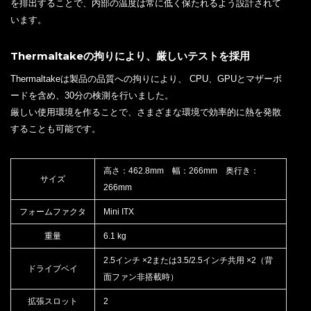
を排出することで、内部の温度は常に低く保たれるよう設計されて
います。
Thermaltakeの拘りにより、厳しいテストを採用
Thermaltakeは製品の品質への拘りにより、 CPU、GPUとマザーボ
ードを含め、30分の検測を行いました。
厳しい使用環境を作ることで、さまざまな環境で効率的に熱を発散
することも可能です。
高さ：462.8mm 幅：266mm 奥行き：
サイズ
266mm
フォームファクタ
Mini ITX
重量
6.1 kg
2.5インチ ×2または3.5/2.5インチ共用 ×2（背
ドライブベイ
面ファン非搭載時）
拡張スロット
2