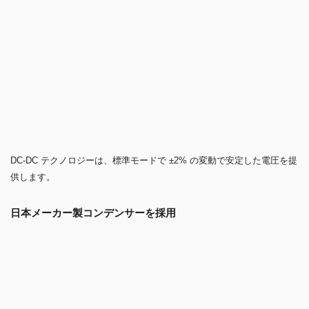
105°C対応の日本メーカー製コンデンサーを採用。
電源の大きな故障要因となるコンデンサー部分に、85 ℃対応品と比べ
て約4倍の期待寿命がある105℃対応品を使用することで、安心してお使