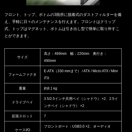
フロント、トップ、ボトムの3箇所に脱着式のダストフィルターを備
え、手軽に日々のメンテナンスを行えます。フロントはクリップ
式、トップはマグネット、ボトムは引き出し型で簡単に取り外すこ
とができます。
高さ：469mm 幅：220mm 奥行き：
サイズ
490mm
E-ATX（330 mmまで） / ATX / Micro ATX / Mini
フォームファクタ
ITX
重量
約8.1 kg
3.5/2.5インチ共用ベイ（シャドウ） ×2、2.5イ
ドライブベイ
ンチベイ（シャドウ） ×2
拡張スロット
7
フロントポート：USB3.0 ×2、オーディオ
ケースI/O