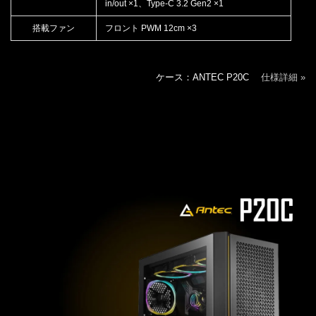
in/out ×1、Type-C 3.2 Gen2 ×1
搭載ファン
フロント PWM 12cm ×3
ケース：ANTEC P20C
仕様詳細 »