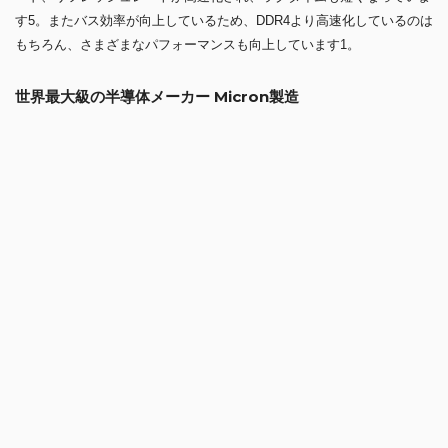
読み込みも、ファイル転送も、より速く
Crucial DDR5デスクトップメモリは、起動時にDDR4より50%多くのデ
ータ転送が可能となっており、読み込み時間、ファイル転送、ダウンロ
ード、リフレッシュレートが高速化され、ラグタイムも短くなっていま
す5。またバス効率が向上しているため、DDR4より高速化しているのは
もちろん、さまざまなパフォーマンスも向上しています1。
世界最大級の半導体メーカー Micron製造
日本のパソコンパーツでも高いシェアを誇る世界最大級の半導体メーカ