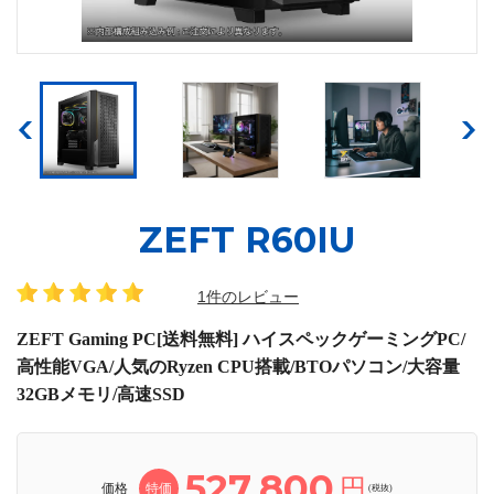
ZEFT R60IU
1件のレビュー
ZEFT Gaming PC[送料無料] ハイスペックゲーミングPC/
高性能VGA/人気のRyzen CPU搭載/BTOパソコン/大容量
32GBメモリ/高速SSD
527,800
円
価格
特価
(税抜)