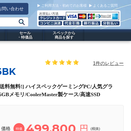
ご利用方法・初めてのお客様
よくあるご質問
お問い合わせ
セール
スペックから
・特価品
商品を探す
1件のレビュー
6BK
 PC[送料無料!] ハイスペックゲーミングPC/人気グラ
GBメモリ/CoolerMaster製ケース/高速SSD
499,800
円
価格
(税抜)
特価