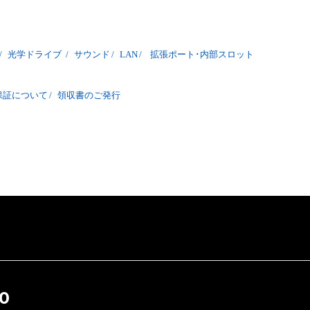
/
光学ドライブ
/
サウンド
/
LAN
/
拡張ポート･内部スロット
保証について
/
領収書のご発行
0