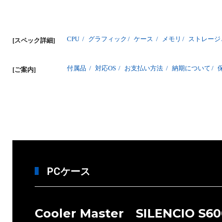
CPU
/
グラフィック
/
ケース
/
メモリ
/
ストレージ
[スペック詳細]
付属品
/
対応OS
/
お支払い方法
/
納期について
/
[ご案内]
PCケース
Cooler Master SILENCIO S60